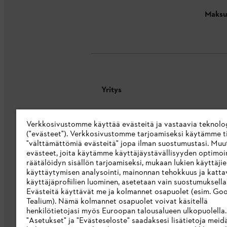
Maksu
Yritys
Tietoa meistä
Verkkosivustomme käyttää evästeitä ja vastaavia teknolo
STIHL Integrity Line
("evästeet"). Verkkosivustomme tarjoamiseksi käytämme ti
"välttämättömiä evästeitä" jopa ilman suostumustasi. Muu
STIHL-merkkikauppa
evästeet, joita käytämme käyttäjäystävällisyyden optimoi
räätälöidyn sisällön tarjoamiseksi, mukaan lukien käyttäji
Saavutettavuusseloste
käyttäytymisen analysointi, mainonnan tehokkuus ja katta
käyttäjäprofiilien luominen, asetetaan vain suostumuksellas
Evästeitä käyttävät me ja kolmannet osapuolet (esim. Goo
Tealium). Nämä kolmannet osapuolet voivat käsitellä
henkilötietojasi myös Euroopan talousalueen ulkopuolella
"Asetukset" ja "Evästeseloste" saadaksesi lisätietoja meid