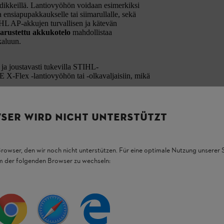
pidikkeillä. Lantiovyöhön voidaan esimerkiksi
aa ensiapupakkaukselle tai siimarullalle, sekä
IHL AP-akkujen turvallisen ja kätevän
 varustettu akkukotelo
mahdollistaa
kaluun.
i ja joustavasti tukevilla STIHL-
X-Flex -lantiovyöhön tai -olkavaljaisiin, mikä
 jakamaan koteloiden ja niiden sisällön
SER WIRD NICHT UNTERSTÜTZT
 kohdistuvaa rasitusta. Sekä lantiovyössä että
via elementtejä
, jotka parantavat käyttäjän
Browser, den wir noch nicht unterstützen. Für eine optimale Nutzung unserer
em der folgenden Browser zu wechseln: