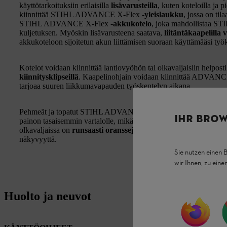
käyttötarkoituksiin erilaisilla
lisävarusteilla
, kuten koteloilla ja 
kiinnittää STIHL ADVANCE X-Flex -
yleislaukku
, jossa on til
STIHL ADVANCE X-Flex -
akkukotelo
, joka mahdollistaa ST
kuljetuksen. Myöskin lisävarusteena saatava,
liitäntäkaapelilla
akkukoteloon sijoitetun akun liittämisen suoraan käyttämääsi työ
Kotelot voidaan kiinnittää lantiovyöhön tai olkavaljaisiin helpost
kiinnitysklipseillä
. Kaapelinohjain voidaan kiinnittää ADVANCE 
tarjoaa suuren liikkumavapauden työskentelyn aikana.
Pehmeät ja topatut STIHL ADVANCE X-Flex -olkavaljaat auttavat
IHR BROW
painon tasaisemmin vartalolle, mikä vähentää lihaksiin ja niveliin
olkavaljaissa on
runsaasti oransseja yksityiskohtia ja heijasta
näkyvyyttä.
Sie nutzen einen 
wir Ihnen, zu ein
Huolto ja neuvot