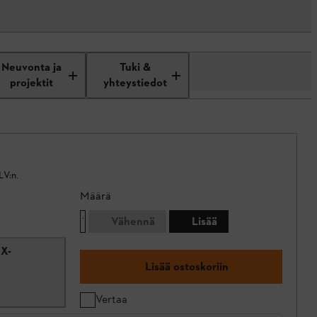
Neuvonta ja
Tuki &
projektit
yhteystiedot
LV:n.
Määrä
Vähennä
Lisää
X-
Lisää ostoskoriin
Vertaa