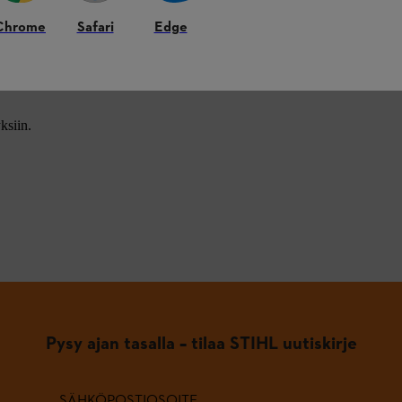
Chrome
Safari
Edge
ksiin.
Pysy ajan tasalla – tilaa STIHL uutiskirje
SÄHKÖPOSTIOSOITE