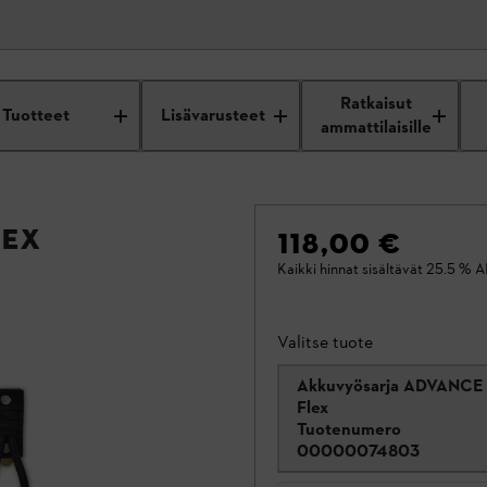
Ratkaisut
Tuotteet
Lisävarusteet
ammattilaisille
lex
118,00 €
Kaikki hinnat sisältävät 25.5 % A
Valitse tuote
Akkuvyösarja ADVANCE 
Flex
Tuotenumero
00000074803