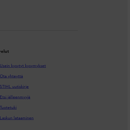
velut
Usein kysytyt kysymykset
Ota yhteyttä
STIHL uutiskirje
Etsi jälleenmyyjä
Tuotetuki
Laskun lataaminen