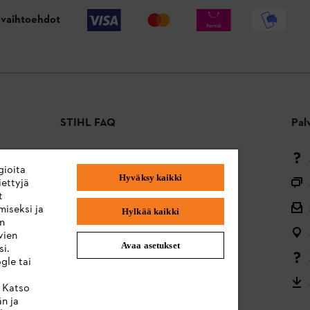
vaihtoehdot
STIHL FAQ
Pal
Maksutavat
gioita
Hyväksy kaikki
Toimitus ja toimitus
ettyjä
t
Takaisin alkuun
miseksi ja
Hylkää kaikki
en
Valitukset ja takuu
vien
Avaa asetukset
i.
Valikoimaa koskevat kysymykset
gle tai
Akut ja sähkölaitteet
. Katso
än ja
Käyttöohjeet