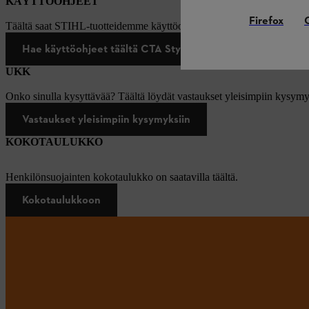
KÄYTTÖOHJEET
Firefox
Täältä saat STIHL-tuotteidemme käyttöohjeet.
Hae käyttöohjeet täältä CTA Style *
UKK
Onko sinulla kysyttävää? Täältä löydät vastaukset yleisimpiin kysymy
Vastaukset yleisimpiin kysymyksiin
KOKOTAULUKKO
Henkilönsuojainten kokotaulukko on saatavilla täältä.
Kokotaulukkoon