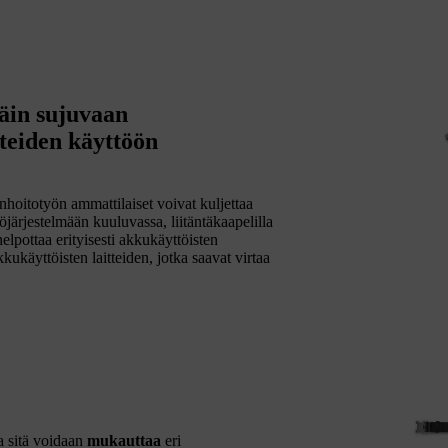
äin sujuvaan
tteiden käyttöön
itotyön ammattilaiset voivat kuljettaa
estelmään kuuluvassa, liitäntäkaapelilla
ottaa erityisesti akkukäyttöisten
käyttöisten laitteiden, jotka saavat virtaa
ja sitä voidaan
mukauttaa
eri