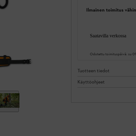
Ilmainen toimitus vähin
Saatavilla verkossa
Odotettu toimituspäivä:
su 0
Tuotteen tiedot
Käyttöohjeet