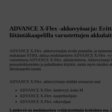
ADVANCE X-Flex -akkuvyösarja: Eritt
liitäntäkaapelilla varustettujen akkulai
ADVANCE X-Flex -akkuvyösarjan avulla puutarha- ja maisemanho
mukanaan STIHL-akkua modulaariseen ADVANCE X-Flex -vyöjärj
varustetussa ADVANCE X-Flex -akkukotelossa. Akkuvyösarja help
pensasleikkureiden ja puhaltimien käyttöä, mutta myös muiden akku
liitoskaapelin kautta.
ADVANCE X-Flex -akkuvyösarja sisältää seuraavat osat:
ADVANCE X-Flex -lantiovyö, koko M
ADVANCE X-Flex -kaapelinohjain
ADVANCE X-Flex -olkavaljaat
Lantiovyö on modulaarisen vyöjärjestelmän keskeinen osa
, 