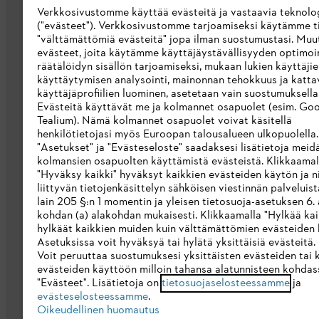
Verkkosivustomme käyttää evästeitä ja vastaavia teknolo
STIHL Integrity Line
("evästeet"). Verkkosivustomme tarjoamiseksi käytämme ti
"välttämättömiä evästeitä" jopa ilman suostumustasi. Muu
STIHL-merkkikauppa
evästeet, joita käytämme käyttäjäystävällisyyden optimoi
räätälöidyn sisällön tarjoamiseksi, mukaan lukien käyttäji
Saavutettavuusseloste
käyttäytymisen analysointi, mainonnan tehokkuus ja katta
käyttäjäprofiilien luominen, asetetaan vain suostumuksellas
Evästeitä käyttävät me ja kolmannet osapuolet (esim. Goo
Tealium). Nämä kolmannet osapuolet voivat käsitellä
henkilötietojasi myös Euroopan talousalueen ulkopuolella
"Asetukset" ja "Evästeseloste" saadaksesi lisätietoja meid
kolmansien osapuolten käyttämistä evästeistä. Klikkaamal
"Hyväksy kaikki" hyväksyt kaikkien evästeiden käytön ja ni
liittyvän tietojenkäsittelyn sähköisen viestinnän palveluis
lain 205 §:n 1 momentin ja yleisen tietosuoja-asetuksen 6. a
kohdan (a) alakohdan mukaisesti. Klikkaamalla "Hylkää kai
hylkäät kaikkien muiden kuin välttämättömien evästeiden 
Asetuksissa voit hyväksyä tai hylätä yksittäisiä evästeitä.
Voit peruuttaa suostumuksesi yksittäisten evästeiden tai 
Yleiset ehdot
Tietosuojakäytäntö
Imp
evästeiden käyttöön milloin tahansa alatunnisteen kohdas
"Evästeet". Lisätietoja on
tietosuojaselosteessamme
ja
evästeselosteessamme
.
Oikeudellinen huomautus