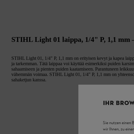
STIHL Light 01 laippa, 1/4" P, 1,1 mm –
STIHL Light 01, 1/4" P, 1,1 mm on erityisen kevyt ja kapea laip
ja tarkemman. Tätä laippaa voi käyttää esimerkiksi puiden karsim
sahaamiseen ja pienten puiden kaatamiseen. Parantuneen leikkuut
vähemmän voimaa. STIHL Light 01, 1/4" P, 1,1 mm on yhteenso
sahaketjun kanssa.
IHR BROW
Sie nutzen einen 
wir Ihnen, zu ein