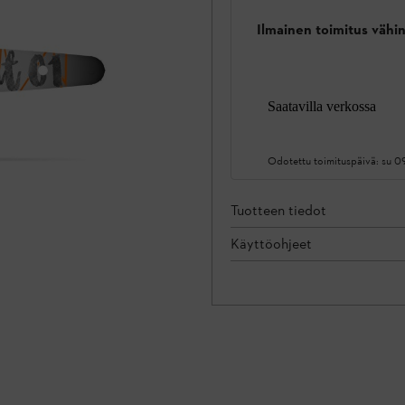
Ilmainen toimitus vähin
Saatavilla verkossa
Odotettu toimituspäivä:
su 0
Tuotteen tiedot
Käyttöohjeet