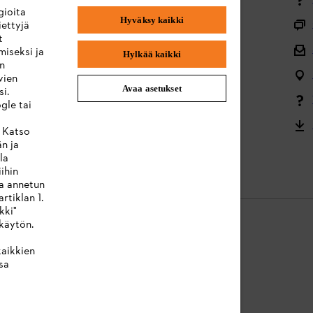
gioita
Hyväksy kaikki
Toimitus ja toimitus
ettyjä
t
Takaisin alkuun
miseksi ja
Hylkää kaikki
en
Valitukset ja takuu
vien
Avaa asetukset
i.
Valikoimaa koskevat kysymykset
gle tai
Akut ja sähkölaitteet
. Katso
än ja
Käyttöohjeet
la
ihin
ta annetun
rtiklan 1.
kki"
käytön.
kaikkien
ressum
Evästeet
Takuuehdot
Oikeudelliset tiedot
sa