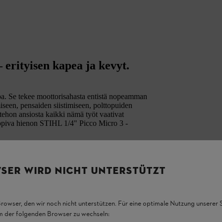
 erityisen kapea ja kevyt.
pa. Se tekee moottorisahasta entistä nopeamman
iseen, pensaiden siistimiseen, polttopuiden
ehon ansiosta kaikki nämä työt vaativat
piva hienon STIHL 1/4" Picco Micro 3 -
SER WIRD NICHT UNTERSTÜTZT
Browser, den wir noch nicht unterstützen. Für eine optimale Nutzung unserer
em der folgenden Browser zu wechseln: