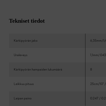
Tekniset tiedot
Kärkipyörän jako
6,35mm/1/
Uraleveys
1,1mm/.043
Kärkipyörän hampaiden lukumäärä
8
Leikkuu pituus
25cm/10" /
Laipan paino
0.247 / 0.