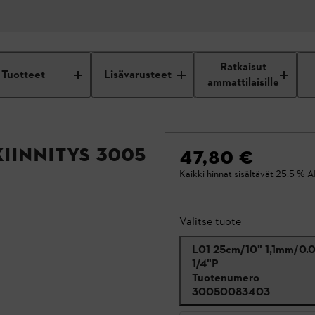
Ratkaisut
Tuotteet
Lisävarusteet
ammattilaisille
akiinnitys 3005
47,80 €
Kaikki hinnat sisältävät 25.5 % A
Valitse tuote
L01 25cm/10" 1,1mm/0.
1/4"P
Tuotenumero
30050083403