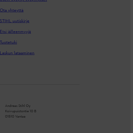
Ota yhteyttä
STIHL uutiskirje
Etsi jälleenmyyjä
Tuotetuki
Laskun lataaminen
Andreas Stihl Oy
Koivupuistontie 10 B
01510 Vantaa