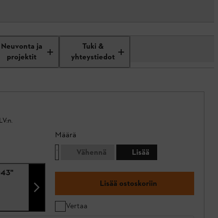
Neuvonta ja
Tuki &
projektit
yhteystiedot
LV:n.
Määrä
Vähennä
Lisää
043"
Lisää ostoskoriin
Vertaa