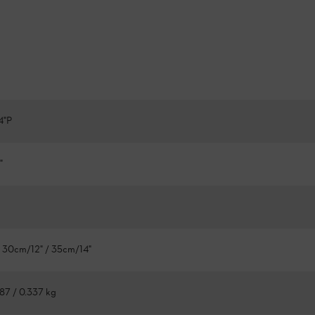
4"P
"
 30cm/12" / 35cm/14"
287 / 0.337 kg