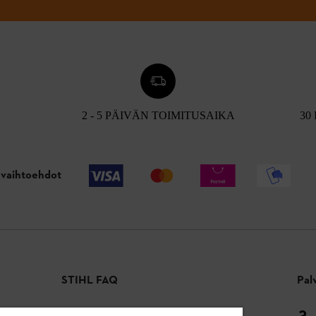
2 - 5 PÄIVÄN TOIMITUSAIKA
30
vaihtoehdot
STIHL FAQ
Pal
Maksutavat