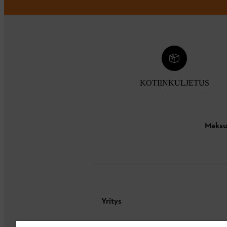
KOTIINKULJETUS
Maksu
Yritys
Tietoa meistä