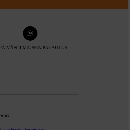
 PÄIVÄN ILMAINEN PALAUTUS
velut
Usein kysytyt kysymykset