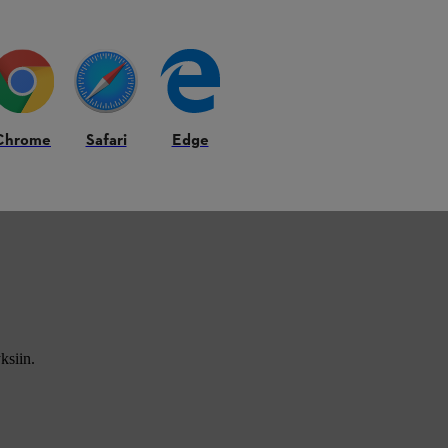
Chrome
Safari
Edge
ksiin.