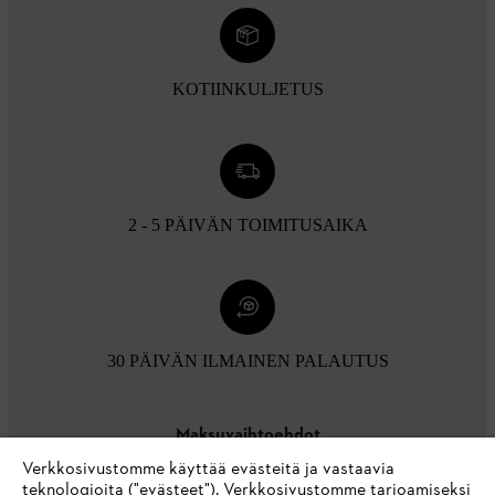
KOTIINKULJETUS
2 - 5 PÄIVÄN TOIMITUSAIKA
30 PÄIVÄN ILMAINEN PALAUTUS
Maksuvaihtoehdot
Verkkosivustomme käyttää evästeitä ja vastaavia
teknologioita ("evästeet"). Verkkosivustomme tarjoamiseksi