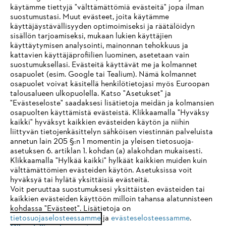
käytämme tiettyjä "välttämättömiä evästeitä" jopa ilman
suostumustasi. Muut evästeet, joita käytämme
käyttäjäystävällisyyden optimoimiseksi ja räätälöidyn
sisällön tarjoamiseksi, mukaan lukien käyttäjien
käyttäytymisen analysointi, mainonnan tehokkuus ja
Yritys
kattavien käyttäjäprofiilien luominen, asetetaan vain
suostumuksellasi. Evästeitä käyttävät me ja kolmannet
osapuolet (esim. Google tai Tealium). Nämä kolmannet
osapuolet voivat käsitellä henkilötietojasi myös Euroopan
STIHL FAQ
talousalueen ulkopuolella. Katso "Asetukset" ja
"Evästeseloste" saadaksesi lisätietoja meidän ja kolmansien
osapuolten käyttämistä evästeistä. Klikkaamalla "Hyväksy
kaikki" hyväksyt kaikkien evästeiden käytön ja niihin
IHR BROWSER WIRD NICHT
liittyvän tietojenkäsittelyn sähköisen viestinnän palveluista
Palvelut
annetun lain 205 §:n 1 momentin ja yleisen tietosuoja-
UNTERSTÜTZT
asetuksen 6. artiklan 1. kohdan (a) alakohdan mukaisesti.
Klikkaamalla "Hylkää kaikki" hylkäät kaikkien muiden kuin
välttämättömien evästeiden käytön. Asetuksissa voit
Sie nutzen einen Browser, den wir noch nicht unterstützen. Für
hyväksyä tai hylätä yksittäisiä evästeitä.
eine optimale Nutzung unserer Seite empfehlen wir Ihnen, zu
Voit peruuttaa suostumuksesi yksittäisten evästeiden tai
Yleiset ehdot
Tietosuojakäytäntö
Impressum
kaikkien evästeiden käyttöön milloin tahansa alatunnisteen
einem der folgenden Browser zu wechseln:
kohdassa "Evästeet". Lisätietoja on
tietosuojaselosteessamme
ja
evästeselosteessamme
.
Evästeet
Takuuehdot
Oikeudelliset tiedot