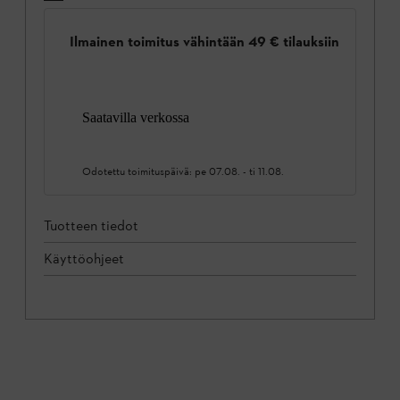
Ilmainen toimitus vähintään 49 € tilauksiin
Saatavilla verkossa
Odotettu toimituspäivä:
pe 07.08.
-
ti 11.08.
Tuotteen tiedot
Käyttöohjeet