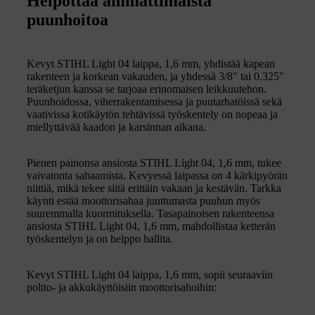
Helpottaa ammattimaista
puunhoitoa
Kevyt STIHL Light 04 laippa, 1,6 mm, yhdistää kapean
rakenteen ja korkean vakauden, ja yhdessä 3/8" tai 0.325"
teräketjun kanssa se tarjoaa erinomaisen leikkuutehon.
Puunhoidossa, viherrakentamisessa ja puutarhatöissä sekä
vaativissa kotikäytön tehtävissä työskentely on nopeaa ja
miellyttävää kaadon ja karsinnan aikana.
Pienen painonsa ansiosta STIHL Light 04, 1,6 mm, tukee
vaivatonta sahaamista. Kevyessä laipassa on 4 kärkipyörän
niittiä, mikä tekee siitä erittäin vakaan ja kestävän. Tarkka
käynti estää moottorisahaa juuttumasta puuhun myös
suuremmalla kuormituksella. Tasapainoisen rakenteensa
ansiosta STIHL Light 04, 1,6 mm, mahdollistaa ketterän
työskentelyn ja on helppo hallita.
Kevyt STIHL Light 04 laippa, 1,6 mm, sopii seuraaviin
poltto- ja akkukäyttöisiin moottorisahoihin: