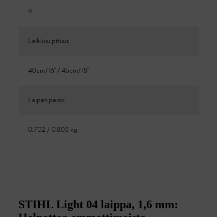
9
Leikkuu pituus
40cm/16" / 45cm/18"
Laipan paino
0.702 / 0.803 kg
STIHL Light 04 laippa, 1,6 mm: