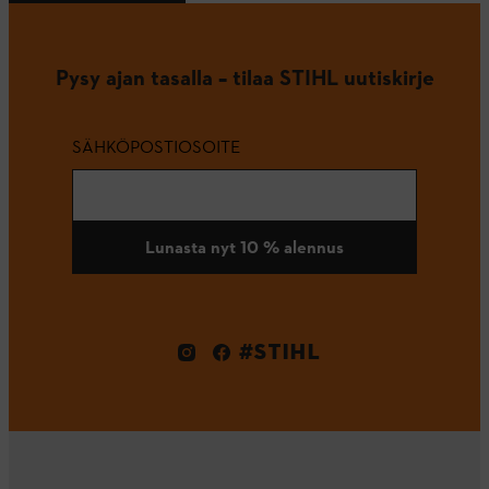
Pysy ajan tasalla – tilaa STIHL uutiskirje
SÄHKÖPOSTIOSOITE
Lunasta nyt 10 % alennus
#STIHL