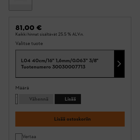
81,00 €
Kaikki hinnat sisältävät 25.5 % ALV:n.
Valitse tuote
L04 40cm/16" 1,6mm/0.063" 3/8"
Tuotenumero
30030007713
Määrä
Vähennä
Lisää
Lisää ostoskoriin
Vertaa