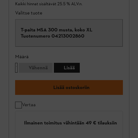
Kaikki hinnat sisältävät 25.5 % ALV:n.
Valitse tuote
T-paita MSA 300 musta, koko XL
Tuotenumero
04213002860
Määrä
Vähennä
Lisää
Lisää ostoskoriin
Vertaa
Ilmainen toimitus vähintään 49 € tilauksiin