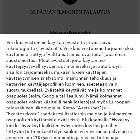
30 PÄIVÄN ILMAINEN PALAUTUS
Maksuvaihtoehdot
Verkkosivustomme käyttää evästeitä ja vastaavia
teknologioita ("evästeet"). Verkkosivustomme tarjoamiseksi
käytämme tiettyjä "välttämättömiä evästeitä" jopa ilman
suostumustasi. Muut evästeet, joita käytämme
käyttäjäystävällisyyden optimoimiseksi ja räätälöidyn
sisällön tarjoamiseksi, mukaan lukien käyttäjien
käyttäytymisen analysointi, mainonnan tehokkuus ja
Yritys
kattavien käyttäjäprofiilien luominen, asetetaan vain
suostumuksellasi. Evästeitä käyttävät me ja kolmannet
osapuolet (esim. Google tai Tealium). Nämä kolmannet
osapuolet voivat käsitellä henkilötietojasi myös Euroopan
STIHL FAQ
talousalueen ulkopuolella. Katso "Asetukset" ja
"Evästeseloste" saadaksesi lisätietoja meidän ja kolmansien
osapuolten käyttämistä evästeistä. Klikkaamalla "Hyväksy
kaikki" hyväksyt kaikkien evästeiden käytön ja niihin
IHR BROWSER WIRD NICHT
liittyvän tietojenkäsittelyn sähköisen viestinnän palveluista
Palvelut
annetun lain 205 §:n 1 momentin ja yleisen tietosuoja-
UNTERSTÜTZT