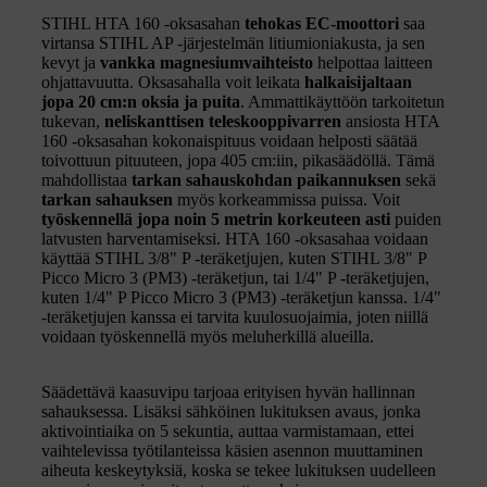
STIHL HTA 160 -oksasahan
tehokas EC-moottori
saa
virtansa STIHL AP -järjestelmän litiumioniakusta, ja sen
kevyt ja
vankka magnesiumvaihteisto
helpottaa laitteen
ohjattavuutta. Oksasahalla voit leikata
halkaisijaltaan
jopa 20 cm:n oksia ja puita
. Ammattikäyttöön tarkoitetun
tukevan,
neliskanttisen teleskooppivarren
ansiosta HTA
160 -oksasahan kokonaispituus voidaan helposti säätää
toivottuun pituuteen, jopa 405 cm:iin, pikasäädöllä. Tämä
mahdollistaa
tarkan sahauskohdan paikannuksen
sekä
tarkan sahauksen
myös korkeammissa puissa. Voit
työskennellä jopa noin 5 metrin korkeuteen
asti
puiden
latvusten harventamiseksi. HTA 160 -oksasahaa voidaan
käyttää STIHL 3/8" P -teräketjujen, kuten STIHL 3/8" P
Picco Micro 3 (PM3) -teräketjun, tai 1/4" P -teräketjujen,
kuten 1/4" P Picco Micro 3 (PM3) -teräketjun kanssa. 1/4"
-teräketjujen kanssa ei tarvita kuulosuojaimia, joten niillä
voidaan työskennellä myös meluherkillä alueilla.
Säädettävä kaasuvipu tarjoaa erityisen hyvän hallinnan
sahauksessa. Lisäksi sähköinen lukituksen avaus, jonka
aktivointiaika on 5 sekuntia, auttaa varmistamaan, ettei
vaihtelevissa työtilanteissa käsien asennon muuttaminen
aiheuta keskeytyksiä, koska se tekee lukituksen uudelleen