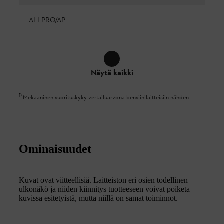
ALLPRO/AP
Näytä kaikki
1
)
Mekaaninen suorituskyky vertailuarvona bensiinilaitteisiin nähden
Ominaisuudet
Kuvat ovat viitteellisiä. Laitteiston eri osien todellinen
ulkonäkö ja niiden kiinnitys tuotteeseen voivat poiketa
kuvissa esitetyistä, mutta niillä on samat toiminnot.