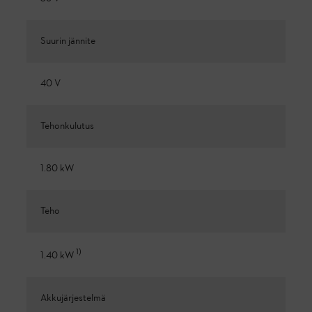
Suurin jännite
40 V
Tehonkulutus
1.80 kW
Teho
1
)
1.40 kW
Akkujärjestelmä