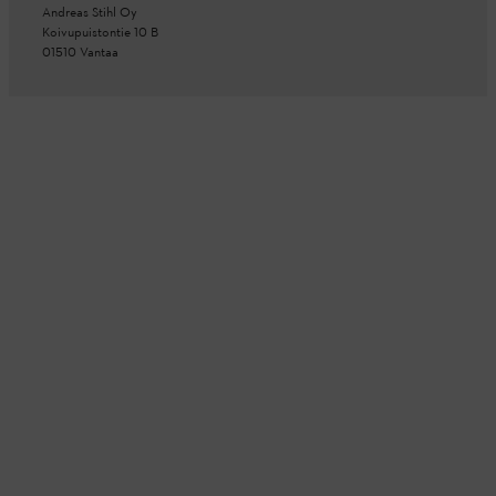
Andreas Stihl Oy
Koivupuistontie 10 B
01510 Vantaa