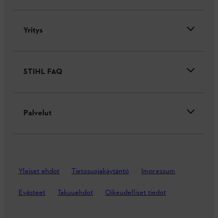
Yritys
STIHL FAQ
Palvelut
Yleiset ehdot
Tietosuojakäytäntö
Impressum
Evästeet
Takuuehdot
Oikeudelliset tiedot