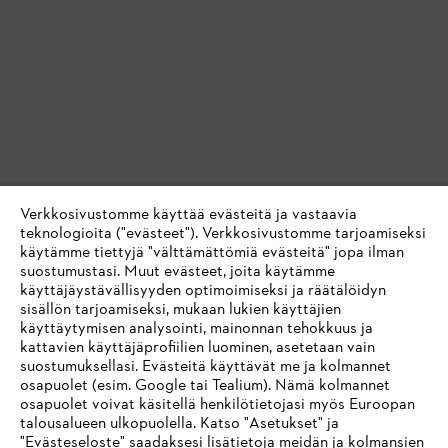
Verkkosivustomme käyttää evästeitä ja vastaavia
teknologioita ("evästeet"). Verkkosivustomme tarjoamiseksi
käytämme tiettyjä "välttämättömiä evästeitä" jopa ilman
suostumustasi. Muut evästeet, joita käytämme
käyttäjäystävällisyyden optimoimiseksi ja räätälöidyn
sisällön tarjoamiseksi, mukaan lukien käyttäjien
käyttäytymisen analysointi, mainonnan tehokkuus ja
kattavien käyttäjäprofiilien luominen, asetetaan vain
suostumuksellasi. Evästeitä käyttävät me ja kolmannet
osapuolet (esim. Google tai Tealium). Nämä kolmannet
osapuolet voivat käsitellä henkilötietojasi myös Euroopan
talousalueen ulkopuolella. Katso "Asetukset" ja
"Evästeseloste" saadaksesi lisätietoja meidän ja kolmansien