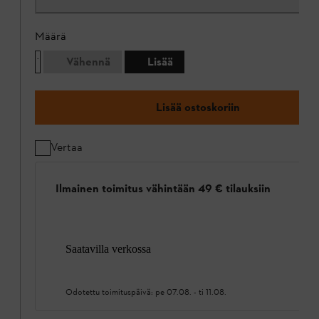
Määrä
Vähennä
Lisää
Lisää ostoskoriin
Vertaa
Ilmainen toimitus vähintään 49 € tilauksiin
Saatavilla verkossa
Odotettu toimituspäivä:
pe 07.08.
-
ti 11.08.