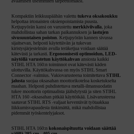
avaamisen useimmiten tarpeettomaksi.
Kompaktiin leikkuupäähän valettu
tukeva oksakoukku
helpottaa irtonaisten oksienpoistamista puusta.
Ketjupyörän kansi on varustettu
merkkiviivalla
, joka
mahdollistaa sahan tarkan paikannuksen ja
lastujen
sivusuuntaisen poiston
. Ketjupyörän kannen sivussa
sijaitsevan, helposti käytettävän ja tukevan
kiristysjärjestelmän avulla teräketjua voidaan säätää
kätevästi ja tarkasti.
Ergonomisesti optimoidun, LED-
näytöllä varustetun käyttökahvan
ansiosta kaikki
STIHL HTA 160:n toiminnot ovat kätevästi käden
ulottuvilla. Käyttökahvassa on myös STIHL Smart
Connector -valmius. Vakiovarusteena toimitettava
STIHL
jalusta
suojaa oksasahan moottorikoteloa kosketukselta
maahan. Helposti puhdistettava metalli-ilmansuodatin
tukee moottorin optimaalista jäähdytystä ja siten STIHL
HTA 160 -oksasahan pitkää käyttöikää. Lisävarusteena
saatavat STIHL RTS -valjaat keventävät työtaakkaa
liikkumisvapaudesta tinkimättä, mikä mahdollistaa
pidemmät työskentelyjaksot.
STIHL HTA 160:n
kokonaispituutta voidaan säättää
välillä 285 cm - 405 cm
.