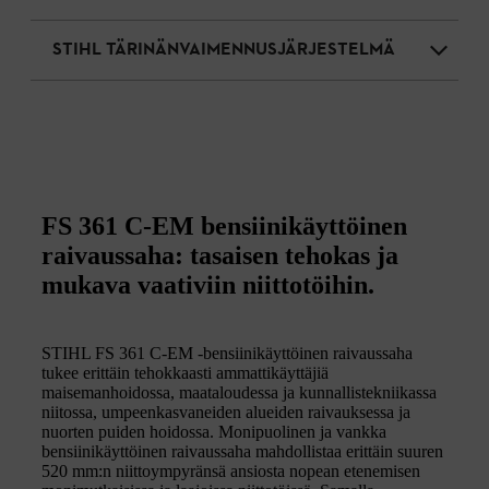
STIHL TÄRINÄNVAIMENNUSJÄRJESTELMÄ
FS 361 C-EM bensiinikäyttöinen
raivaussaha: tasaisen tehokas ja
mukava vaativiin niittotöihin.
STIHL FS 361 C-EM -bensiinikäyttöinen raivaussaha
tukee erittäin tehokkaasti ammattikäyttäjiä
maisemanhoidossa, maataloudessa ja kunnallistekniikassa
niitossa, umpeenkasvaneiden alueiden raivauksessa ja
nuorten puiden hoidossa. Monipuolinen ja vankka
bensiinikäyttöinen raivaussaha mahdollistaa erittäin suuren
520 mm:n niittoympyränsä ansiosta nopean etenemisen