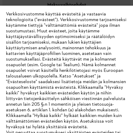
Maksuvaihtoehdot
Verkkosivustomme käyttää evästeitä ja vastaavia
teknologioita ("evästeet"). Verkkosivustomme tarjoamiseksi
käytämme tiettyjä "välttämättömiä evästeitä" jopa ilman
suostumustasi. Muut evästeet, joita käytämme
käyttäjäystävällisyyden optimoimiseksi ja räätälöidyn
sisällön tarjoamiseksi, mukaan lukien käyttäjien
käyttäytymisen analysointi, mainonnan tehokkuus ja
Yritys
kattavien käyttäjäprofiilien luominen, asetetaan vain
suostumuksellasi. Evästeitä käyttävät me ja kolmannet
osapuolet (esim. Google tai Tealium). Nämä kolmannet
osapuolet voivat käsitellä henkilötietojasi myös Euroopan
STIHL FAQ
talousalueen ulkopuolella. Katso "Asetukset" ja
"Evästeseloste" saadaksesi lisätietoja meidän ja kolmansien
osapuolten käyttämistä evästeistä. Klikkaamalla "Hyväksy
kaikki" hyväksyt kaikkien evästeiden käytön ja niihin
IHR BROWSER WIRD NICHT
liittyvän tietojenkäsittelyn sähköisen viestinnän palveluista
Palvelut
annetun lain 205 §:n 1 momentin ja yleisen tietosuoja-
UNTERSTÜTZT
asetuksen 6. artiklan 1. kohdan (a) alakohdan mukaisesti.
Klikkaamalla "Hylkää kaikki" hylkäät kaikkien muiden kuin
välttämättömien evästeiden käytön. Asetuksissa voit
Sie nutzen einen Browser, den wir noch nicht unterstützen. Für
hyväksyä tai hylätä yksittäisiä evästeitä.
eine optimale Nutzung unserer Seite empfehlen wir Ihnen, zu
Voit peruuttaa suostumuksesi yksittäisten evästeiden tai