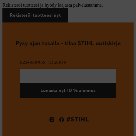
Rekisteröi tuotteesi ja hyödy laajasta palvelustamme.
Rekisteröi tuotteesi nyt
Pysy ajan tasalla – tilaa STIHL uutiskirje
SÄHKÖPOSTIOSOITE
Lunasta nyt 10 % alennus
#STIHL