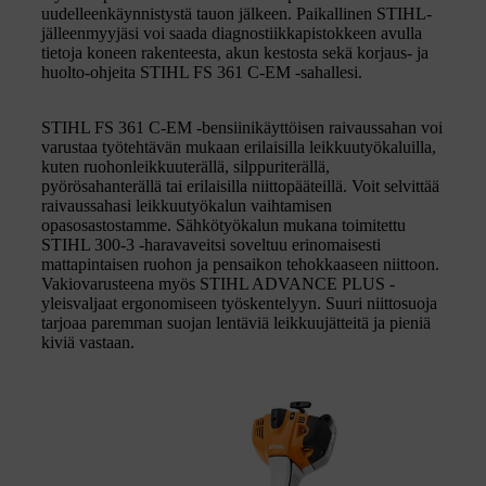
uudelleenkäynnistystä tauon jälkeen. Paikallinen STIHL-
jälleenmyyjäsi voi saada diagnostiikkapistokkeen avulla
tietoja koneen rakenteesta, akun kestosta sekä korjaus- ja
huolto-ohjeita STIHL FS 361 C-EM -sahallesi.
STIHL FS 361 C-EM -bensiinikäyttöisen raivaussahan voi
varustaa työtehtävän mukaan erilaisilla leikkuutyökaluilla,
kuten ruohonleikkuuterällä, silppuriterällä,
pyörösahanterällä tai erilaisilla niittopääteillä. Voit selvittää
raivaussahasi leikkuutyökalun vaihtamisen
opasosastostamme. Sähkötyökalun mukana toimitettu
STIHL 300-3 -haravaveitsi soveltuu erinomaisesti
mattapintaisen ruohon ja pensaikon tehokkaaseen niittoon.
Vakiovarusteena myös STIHL ADVANCE PLUS -
yleisvaljaat ergonomiseen työskentelyyn. Suuri niittosuoja
tarjoaa paremman suojan lentäviä leikkuujätteitä ja pieniä
kiviä vastaan.