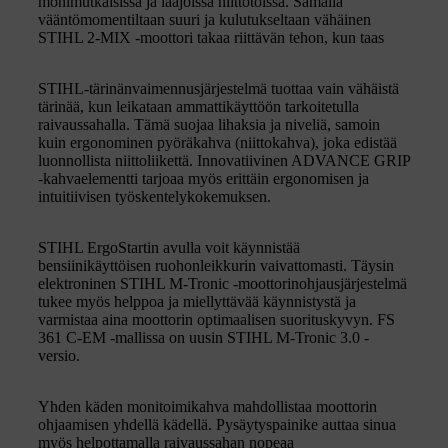
monimutkaisissa ja laajoissa niittotöissä. Samalla
vääntömomentiltaan suuri ja kulutukseltaan vähäinen
STIHL 2-MIX -moottori takaa riittävän tehon, kun taas
STIHL-tärinänvaimennusjärjestelmä tuottaa vain vähäistä
tärinää, kun leikataan ammattikäyttöön tarkoitetulla
raivaussahalla. Tämä suojaa lihaksia ja niveliä, samoin
kuin ergonominen pyöräkahva (niittokahva), joka edistää
luonnollista niittoliikettä. Innovatiivinen ADVANCE GRIP
-kahvaelementti tarjoaa myös erittäin ergonomisen ja
intuitiivisen työskentelykokemuksen.
STIHL ErgoStartin avulla voit käynnistää
bensiinikäyttöisen ruohonleikkurin vaivattomasti. Täysin
elektroninen STIHL M-Tronic -moottorinohjausjärjestelmä
tukee myös helppoa ja miellyttävää käynnistystä ja
varmistaa aina moottorin optimaalisen suorituskyvyn. FS
361 C-EM -mallissa on uusin STIHL M-Tronic 3.0 -
versio.
Yhden käden monitoimikahva mahdollistaa moottorin
ohjaamisen yhdellä kädellä. Pysäytyspainike auttaa sinua
myös helpottamalla raivaussahan nopeaa