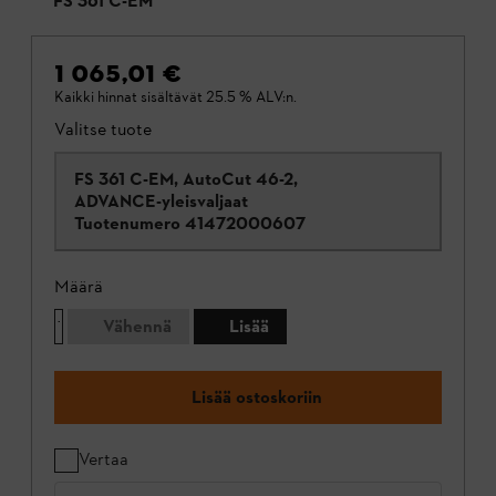
FS 361 C-EM
1 065,01 €
Kaikki hinnat sisältävät 25.5 % ALV:n.
Valitse tuote
FS 361 C-EM, AutoCut 46-2,
ADVANCE-yleisvaljaat
Tuotenumero
41472000607
Määrä
Vähennä
Lisää
Lisää ostoskoriin
Vertaa