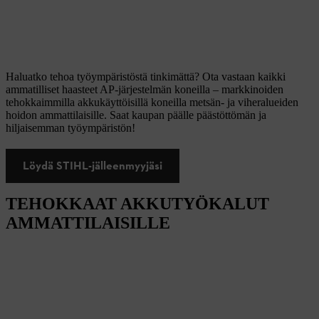
Haluatko tehoa työympäristöstä tinkimättä? Ota vastaan kaikki
ammatilliset haasteet AP-järjestelmän koneilla – markkinoiden
tehokkaimmilla akkukäyttöisillä koneilla metsän- ja viheralueiden
hoidon ammattilaisille. Saat kaupan päälle päästöttömän ja
hiljaisemman työympäristön!
Löydä STIHL-jälleenmyyjäsi
TEHOKKAAT AKKUTYÖKALUT
AMMATTILAISILLE