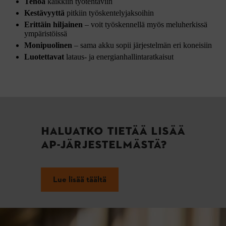
Tehoa
kaikkiin työtehtäviin
Kestävyyttä
pitkiin työskentelyjaksoihin
Erittäin hiljainen
– voit työskennellä myös meluherkissä
ympäristöissä
Monipuolinen
– sama akku sopii järjestelmän eri koneisiin
Luotettavat
lataus- ja energianhallintaratkaisut
HALUATKO TIETÄÄ LISÄÄ
AP-JÄRJESTELMÄSTÄ?
Lue lisää täältä