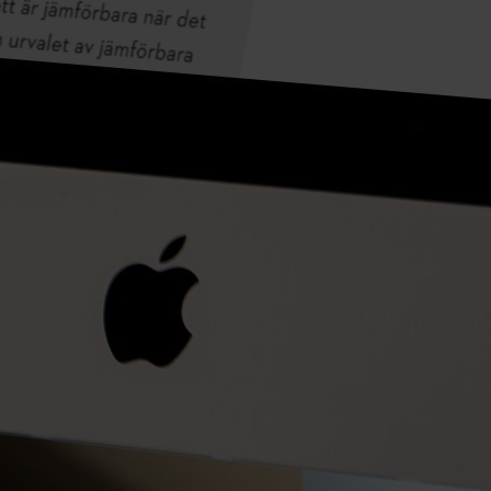
yhdessä Ruotsin suurimman metsänomistajayhdistyksen, Södra
Skogsägarna, kanssa kenttätutkimuksen akkukäyttöisellä STIHL
FSA 400 K -raivaussahalla.
Lue lisää
Pysy ajan tasalla – tilaa STIHL uutiskirje
SÄHKÖPOSTIOSOITE
Lunasta nyt 10 % alennus
#STIHL