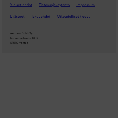
Yleiset ehdot
Tietosuojakäytäntö
Impressum
Evästeet
Takuuehdot
Oikeudelliset tiedot
Andreas Stihl Oy
Koivupuistontie 10 B
01510 Vantaa