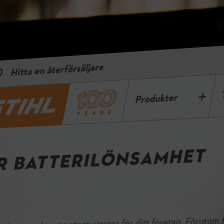
Akkulaitteiden kannattavuuslaskuri
Siirtyminen akkukäyttöisiin laitteisiin on investointi, joka voi olla
yrityksellesi erittäin kannattava. Huoltotarpeen vähäisyyden ja
meluherkillä alueilla työskentelyn mahdollisuuden lisäksi voit myös
saavuttaa merkittäviä säästöjä toiminnassasi. Käytä laskuriamme
selvittääksesi, kuinka nopeasti investointisi voi maksaa itsensä
takaisin.
Laske säästösi täällä