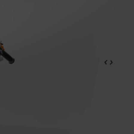
kunnallishallinnon aloilla.
STIHL Nordic Outdoor Industry Report
Akkukäyttöiset raivaussahat raivaavat
tietä – uusi kenttätutkimus Ruotsista
Vastatakseen kasvavaan fossiilittomien vaihtoehtojen ja paremman
työympäristön kysyntään metsätaloudessa STIHL Norden toteutti