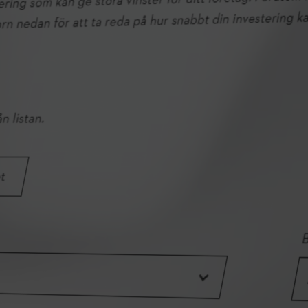
NORDIC OUTDOOR INDUSTRY
REPORT 2026
STIHL Nordic Outdoor Industry Report esittelee pohjoismaisten
ammattilaisten – sekä päätöksentekijöiden että käyttäjien –
kokemuksia ja näkemyksiä metsätalouden, maisemasuunnittelun,
viheralueiden ja puistonhoidon, kiinteistönhoidon sekä