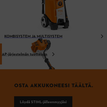
KOMBISYSTEM JA MULTISYSTEM
AP-järjestelmän tuotteisiin
OSTA AKKUKONEESI TÄÄLTÄ.
Löydä STIHL-jälleenmyyjäsi