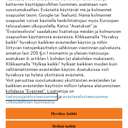
Palvelut
kattavien käyttäjäprofiilien luominen, asetetaan vain
suostumuksellasi. Evästeitä käyttävät me ja kolmannet
osapuolet (esim. Google tai Tealium). Nämä kolmannet
osapuolet voivat käsitellä henkilötietojasi myös Euroopan
talousalueen ulkopuolella. Katso "Asetukset" ja
"Evästeseloste" saadaksesi lisätietoja meidän ja kolmansien
Yleiset ehdot
Tietosuojakäytäntö
Impressum
osapuolten käyttämistä evästeistä. Klikkaamalla "Hyväksy
kaikki" hyväksyt kaikkien evästeiden käytön ja niihin
IHR BROWSER WIRD NICHT
liittyvän tietojenkäsittelyn sähköisen viestinnän palveluista
Evästeet
Takuuehdot
Oikeudelliset tiedot
annetun lain 205 §:n 1 momentin ja yleisen tietosuoja-
UNTERSTÜTZT
asetuksen 6. artiklan 1. kohdan (a) alakohdan mukaisesti.
Klikkaamalla "Hylkää kaikki" hylkäät kaikkien muiden kuin
Andreas Stihl Oy
välttämättömien evästeiden käytön. Asetuksissa voit
Koivupuistontie 10 B
Sie nutzen einen Browser, den wir noch nicht unterstützen. Für
hyväksyä tai hylätä yksittäisiä evästeitä.
01510 Vantaa
eine optimale Nutzung unserer Seite empfehlen wir Ihnen, zu
Voit peruuttaa suostumuksesi yksittäisten evästeiden tai
kaikkien evästeiden käyttöön milloin tahansa alatunnisteen
einem der folgenden Browser zu wechseln:
kohdassa "Evästeet". Lisätietoja on
tietosuojaselosteessamme
ja
evästeselosteessamme
.
Oikeudellinen huomautus
Firefox
Chrome
Hyväksy kaikki
Safari
Edge
Hylkää kaikki