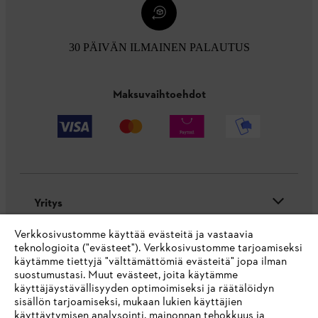
30 PÄIVÄN ILMAINEN PALAUTUS
Maksuvaihtoehdot
Yritys
Verkkosivustomme käyttää evästeitä ja vastaavia
teknologioita ("evästeet"). Verkkosivustomme tarjoamiseksi
käytämme tiettyjä "välttämättömiä evästeitä" jopa ilman
STIHL FAQ
suostumustasi. Muut evästeet, joita käytämme
käyttäjäystävällisyyden optimoimiseksi ja räätälöidyn
sisällön tarjoamiseksi, mukaan lukien käyttäjien
käyttäytymisen analysointi, mainonnan tehokkuus ja