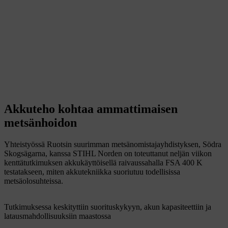
Akkuteho kohtaa ammattimaisen
metsänhoidon
Yhteistyössä Ruotsin suurimman metsänomistajayhdistyksen, Södra
Skogsägarna, kanssa STIHL Norden on toteuttanut neljän viikon
kenttätutkimuksen akkukäyttöisellä raivaussahalla FSA 400 K
testatakseen, miten akkutekniikka suoriutuu todellisissa
metsäolosuhteissa.​
Tutkimuksessa keskityttiin suorituskykyyn, akun kapasiteettiin ja
latausmahdollisuuksiin maastossa