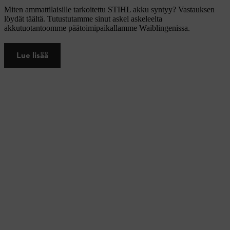
Miten ammattilaisille tarkoitettu STIHL akku syntyy? Vastauksen
löydät täältä. Tutustutamme sinut askel askeleelta
akkutuotantoomme päätoimipaikallamme Waiblingenissa.
Lue lisää