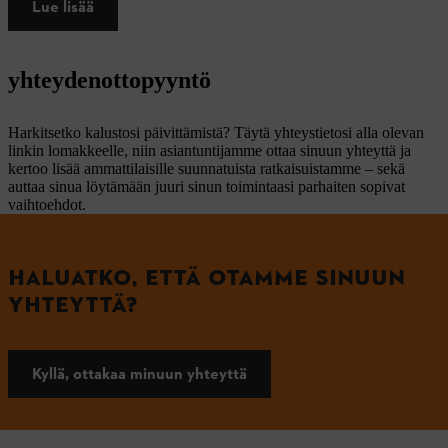
Lue lisää
yhteydenottopyyntö
Harkitsetko kalustosi päivittämistä? Täytä yhteystietosi alla olevan
linkin lomakkeelle, niin asiantuntijamme ottaa sinuun yhteyttä ja
kertoo lisää ammattilaisille suunnatuista ratkaisuistamme – sekä
auttaa sinua löytämään juuri sinun toimintaasi parhaiten sopivat
vaihtoehdot.
HALUATKO, ETTÄ OTAMME SINUUN
YHTEYTTÄ?
Kyllä, ottakaa minuun yhteyttä