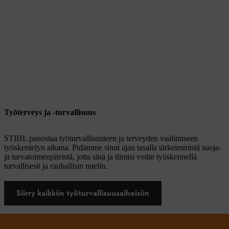
Työterveys ja -turvallisuus
STIHL panostaa työturvallisuuteen ja terveyden vaalimiseen
työskentelyn aikana. Pidämme sinut ajan tasalla tärkeimmistä suoja-
ja turvatoimenpiteistä, jotta sinä ja tiimisi voitte työskennellä
turvallisesti ja rauhallisin mielin.
Siirry kaikkiin työturvallisuusaiheisiin