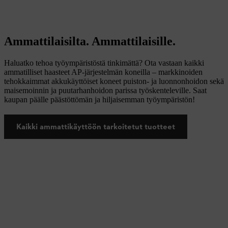
Ammattilaisilta. Ammattilaisille.
Haluatko tehoa työympäristöstä tinkimättä? Ota vastaan kaikki
ammatilliset haasteet AP-järjestelmän koneilla – markkinoiden
tehokkaimmat akkukäyttöiset koneet puiston- ja luonnonhoidon sekä
maisemoinnin ja puutarhanhoidon parissa työskenteleville. Saat
kaupan päälle päästöttömän ja hiljaisemman työympäristön!
Kaikki ammattikäyttöön tarkoitetut tuotteet