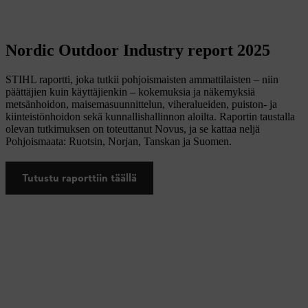
Nordic Outdoor Industry report 2025
STIHL raportti, joka tutkii pohjoismaisten ammattilaisten – niin
päättäjien kuin käyttäjienkin – kokemuksia ja näkemyksiä
metsänhoidon, maisemasuunnittelun, viheralueiden, puiston- ja
kiinteistönhoidon sekä kunnallishallinnon aloilta. Raportin taustalla
olevan tutkimuksen on toteuttanut Novus, ja se kattaa neljä
Pohjoismaata: Ruotsin, Norjan, Tanskan ja Suomen.
Tutustu raporttiin täällä