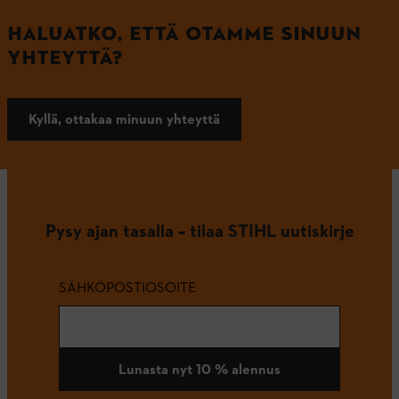
HALUATKO, ETTÄ OTAMME SINUUN
YHTEYTTÄ?
Kyllä, ottakaa minuun yhteyttä
Pysy ajan tasalla – tilaa STIHL uutiskirje
SÄHKÖPOSTIOSOITE
Lunasta nyt 10 % alennus