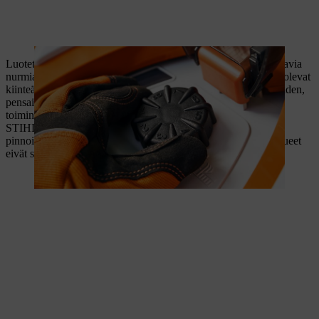
Luotettava iMOW®-robottiruohonleikkuri leikkaa myös haastavia
nurmialueita. Törmäysanturien avulla se havaitsee nurmikolla olevat
kiinteät esteet ja kiertää ne itsenäisesti. Voit myös määrittää puiden,
pensaiden tai kukkapenkkien sijainnit rajoitettujen alueiden
toiminnolla.
STIHL iMOW® pystyy leikkaamaan jopa 45 %:n kaltevilla
pinnoilla vaivattomasti säätämällä leikkuunopeutta. Mäkiset alueet
eivät siis ole ongelma robottiruohonleikkurille.