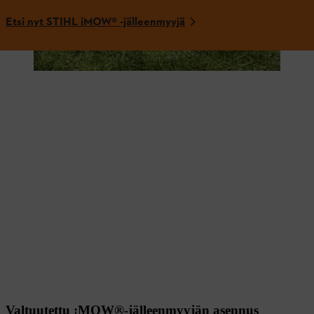
Etsi nyt STIHL iMOW® -jälleenmyyjä
Valtuutettu ¡MOW®-jälleenmyyjän asennus