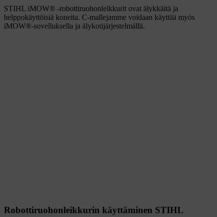
STIHL iMOW® -robottiruohonleikkurit ovat älykkäitä ja
helppokäyttöisiä koneita. C-mallejamme voidaan käyttää myös
iMOW®-sovelluksella ja älykotijärjestelmällä.
Robottiruohonleikkurin käyttäminen STIHL