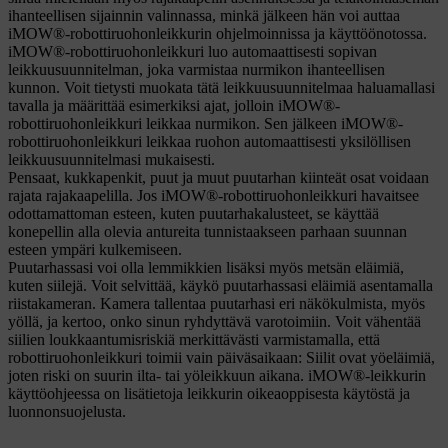
ihanteellisen sijainnin valinnassa, minkä jälkeen hän voi auttaa
iMOW®-robottiruohonleikkurin ohjelmoinnissa ja käyttöönotossa.
iMOW®-robottiruohonleikkuri luo automaattisesti sopivan
leikkuusuunnitelman, joka varmistaa nurmikon ihanteellisen
kunnon. Voit tietysti muokata tätä leikkuusuunnitelmaa haluamallasi
tavalla ja määrittää esimerkiksi ajat, jolloin iMOW®-
robottiruohonleikkuri leikkaa nurmikon. Sen jälkeen iMOW®-
robottiruohonleikkuri leikkaa ruohon automaattisesti yksilöllisen
leikkuusuunnitelmasi mukaisesti.
Pensaat, kukkapenkit, puut ja muut puutarhan kiinteät osat voidaan
rajata rajakaapelilla. Jos iMOW®-robottiruohonleikkuri havaitsee
odottamattoman esteen, kuten puutarhakalusteet, se käyttää
konepellin alla olevia antureita tunnistaakseen parhaan suunnan
esteen ympäri kulkemiseen.
Puutarhassasi voi olla lemmikkien lisäksi myös metsän eläimiä,
kuten siilejä. Voit selvittää, käykö puutarhassasi eläimiä asentamalla
riistakameran. Kamera tallentaa puutarhasi eri näkökulmista, myös
yöllä, ja kertoo, onko sinun ryhdyttävä varotoimiin. Voit vähentää
siilien loukkaantumisriskiä merkittävästi varmistamalla, että
robottiruohonleikkuri toimii vain päiväsaikaan: Siilit ovat yöeläimiä,
joten riski on suurin ilta- tai yöleikkuun aikana. iMOW®-leikkurin
käyttöohjeessa on lisätietoja leikkurin oikeaoppisesta käytöstä ja
luonnonsuojelusta.