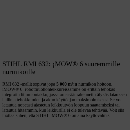
STIHL RMI 632: ¡MOW® 6 suuremmille
nurmikoille
RMI 632 -mallit sopivat jopa
5 000 m²:n
nurmikon hoitoon.
iMOW® 6 -robottiruohonleikkureissamme on erittäin tehokas
integroitu litiumioniakku, jossa on sisäänrakennettu älykäs latauksen
hallinta tehokkuuden ja akun käyttöajan maksimoimiseksi. Se voi
latautua nopeasti ajastetun leikkuutyön loppuun saattamiseksi tai
latautua hitaammin, kun leikkurilla ei ole tulevaa tehtävää. Voit siis
luottaa siihen, että STIHL iMOW® 6 on aina käyttövalmis.