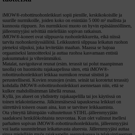
iMOW®-robottiruohonleikkuri sopii pienille, keskikokoisille ja
suurille nurmikoille, joiden koko on enintään 5 000 m² mallista ja
kunnosta riippuen. Jos nurmikkosi muoto on hyvin epäsäännöllinen,
jälleenmyyjäsi selvittää mielellään sopivan ratkaisun.
iMOW®-koneet ovat silppuavia ruohonleikkureita, eikä niissä
tarvita ruohonkeräyssäiliötä. Leikkuuterä silppuaa leikatun ruohon
pieneksi silpuksi, joka levitetään maahan. Maassa se hajoaa
orgaaniseksi lannoitteeksi ja auttaa ruohoa kasvamaan entistä
paksummaksi ja vihreämmäksi.
Matalat, navigoitavat reunat (esim. terassit tai polut maanpinnan
tasolla) on huomioitu rajakaapelissa siten, että iMOW®-
robottiruohonleikkuri leikkaa nurmikon reunat siististi ja
perusteellisesti. Kovien reunojen (esim. seinät tai korotetut terassit)
kohdalla iMOW®-robottiruohonleikkuri asennetaan niin, että se
kulkee mahdollisimman lähellä reunaa.
Kyllä, jos alueet on yhdistetty rajakaapelilla tai jos käytössä on
toinen telakointiasema. Jälkimmäisessä tapauksessa leikkuri on
siirrettävä toiseen osaan aina, kun se tarvitsee leikkaamista.
Ota yhteyttä lähimpään valtuutettuun STIHL-jälleenmyyjään
saadaksesi henkilökohtaista neuvontaa. Kun olet valinnut itsellesi
parhaiten sopivan iMOW®-robottiruohonleikkurin, jälleenmyyjäsi
voi laatia suunnitelman leikattavasta alueesta. Jälleenmyyjäsi auttaa
sinua mielellään myös rajakaapelin asennuksessa ja telakointiaseman