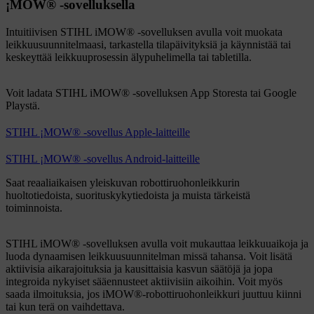
¡MOW® -sovelluksella
Intuitiivisen STIHL iMOW® -sovelluksen avulla voit muokata
leikkuusuunnitelmaasi, tarkastella tilapäivityksiä ja käynnistää tai
keskeyttää leikkuuprosessin älypuhelimella tai tabletilla.
Voit ladata STIHL iMOW® -sovelluksen App Storesta tai Google
Playstä.
STIHL ¡MOW® -sovellus Apple-laitteille
STIHL ¡MOW® -sovellus Android-laitteille
Saat reaaliaikaisen yleiskuvan robottiruohonleikkurin
huoltotiedoista, suorituskykytiedoista ja muista tärkeistä
toiminnoista.
STIHL iMOW® -sovelluksen avulla voit mukauttaa leikkuuaikoja ja
luoda dynaamisen leikkuusuunnitelman missä tahansa. Voit lisätä
aktiivisia aikarajoituksia ja kausittaisia kasvun säätöjä ja jopa
integroida nykyiset sääennusteet aktiivisiin aikoihin. Voit myös
saada ilmoituksia, jos iMOW®-robottiruohonleikkuri juuttuu kiinni
tai kun terä on vaihdettava.