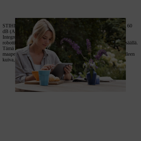
STIHL iMOW® -ruohonleikkurien äänenvoimakkuus on vain 60
dB (A), jotta voisit nauttia puutarhastasi häiriöttä.
Integroidun sadetunnistimen ansiosta STIHL iMOW® -
robottiruohonleikkurit voivat keskeyttää leikkaamisen märällä säällä.
Tämä toiminto suojaa nurmikkoa, sillä ruohonleikkuu märällä
maaperällä voi vahingoittaa ruohon juuria. Kun maaperä on jälleen
kuiva, STIHL iMOW® jatkaa leikkaamista automaattisesti.