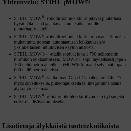
Yhteenveto: STIHL ¡MOW®
®
STIHL iMOW
-robottiruohonleikkurit pitävät puutarhasi
hyvännäköisenä ja antavat sinulle aikaa muille
puutarhaprojekteille
®
STIHL iMOW
-robottiruohonleikkurit tarjoavat äärimmäistä
mukavuutta nopean, automaattisen leikkauksen ja
yksinkertaisen, intuitiivisen käytön ansiosta.
STIHL iMOW® 4 -mallit sopivat jopa 1 700 neliömetrin
nurmikon leikkaamiseen, iMOW® 5 sopii täydellisesti jopa 2
100 neliömetrin alueille ja iMOW® 6 -mallit selviävät jopa 5
000 neliömetrin alueista
®
STIHL iMOW
-valikoiman C- ja PC-malleja voi käyttää
myös sovelluksella, puheohjauksella tai integroituna osana
älykotijärjestelmää
®
STIHL iMOW
-robottiruohonleikkurit voidaan nyt suojata
erityisellä lisävakuutuksella
Lisätietoja älykkäistä tuotetekniikoista