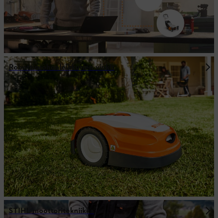
Robottiruohonleikkurien vinkit
STIHL moottoritekniikka