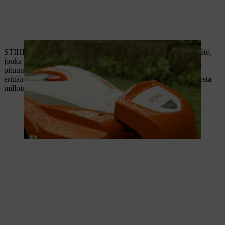
STIHL iMOW® -malleissa on keskitetty leikkuukorkeuden säätö,
jonka avulla voit säätää ruohonleikkurin nopeasti haluttuun
pituuteen 20–60 millimetrin välillä (8 asetusta). Säätö on myös
erittäin tarkkaa, sillä voit lukea leikkuripalkin asetuksen asteikosta
milloin tahansa.