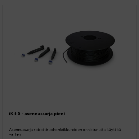
iKit S - asennussarja pieni
Asennussarja robottiruohonleikkureiden onnistunutta käyttöä
varten