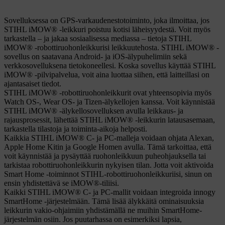
Sovelluksessa on GPS-varkaudenestotoiminto, joka ilmoittaa, jos
STIHL iMOW® -leikkuri poistuu kotisi läheisyydestä. Voit myös
tarkastella – ja jakaa sosiaalisessa mediassa – tietoja STIHL
iMOW® -robottiruohonleikkurisi leikkuutehosta. STIHL iMOW® -
sovellus on saatavana Android- ja iOS-älypuhelimiin sekä
verkkosovelluksena tietokoneellesi. Koska sovellus käyttää STIHL
iMOW® -pilvipalvelua, voit aina luottaa siihen, että laitteillasi on
ajantasaiset tiedot.
STIHL iMOW® -robottiruohonleikkurit ovat yhteensopivia myös
Watch OS-, Wear OS- ja Tizen-älykellojen kanssa. Voit käynnistää
STIHL iMOW® -älykellosovelluksen avulla leikkaus- ja
rajausprosessit, lähettää STIHL iMOW® -leikkurin latausasemaan,
tarkastella tilastoja ja toiminta-aikoja helposti.
Kaikkia STIHL iMOW® C- ja PC-malleja voidaan ohjata Alexan,
Apple Home Kitin ja Google Homen avulla. Tämä tarkoittaa, että
voit käynnistää ja pysäyttää ruohonleikkuun puheohjauksella tai
tarkistaa robottiruohonleikkurin nykyisen tilan. Jotta voit aktivoida
Smart Home -toiminnot STIHL-robottiruohonleikkuriisi, sinun on
ensin yhdistettävä se iMOW®-tiliisi.
Kaikki STIHL iMOW® C- ja PC-mallit voidaan integroida innogy
SmartHome -järjestelmään. Tämä lisää älykkäitä ominaisuuksia
leikkurin vakio-ohjaimiin yhdistämällä ne muihin SmartHome-
järjestelmän osiin. Jos puutarhassa on esimerkiksi lapsia,