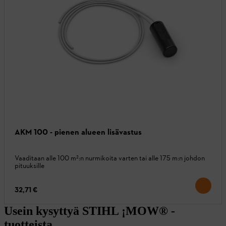
AKM 100 - pienen alueen lisävastus
Vaaditaan alle 100 m²:n nurmikoita varten tai alle 175 m:n johdon
pituuksille
32,71 €
Usein kysyttyä STIHL ¡MOW® -
tuotteista