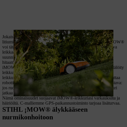
Jokaisessa STIHL iMOW® -robottiruohonleikkurissamme on
litiumioniakku ja sisäänrakennettu älykäs latausjärjestelmä. iMOW®
voi täten ladata akkunsa erityisen nopeasti, kun sen on jatkettava
leikkaamista nopeasti. Aikoina, jolloin leikkaamista ei ole
suunniteltu, akku latautuu automaattisesti kevyemmällä ja
hitaammalla latauksella.
iMOW® luo automaattisesti leikkuusuunnitelman, joka on räätälöity
leikkuualueen kokoon. Voit muokata tätä esimääritettyä
leikkuusuunnitelmaa milloin tahansa tarpeidesi mukaan ja muuttaa
robottiruohonleikkurin toiminta-aikoja. iMOW® on myös joustava:
jos ruohonleikkuu keskeytyy, esimerkiksi sateen vuoksi, leikkuri
jatkaa tätä prosessia seuraavan toimintajakson aikana.
Nämä ominaisuudet suojaavat iMOW®-leikkuriasi varkauksilta ja
häiriöiltä. C-malliemme GPS-paikannustoiminto tarjoaa lisäturvaa.
STIHL ¡MOW® älykkääseen
nurmikonhoitoon