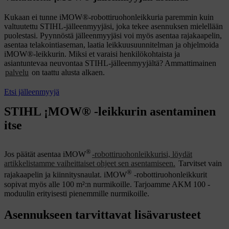
Kukaan ei tunne iMOW®-robottiruohonleikkuria paremmin kuin
valtuutettu STIHL-jälleenmyyjäsi, joka tekee asennuksen mielellään
puolestasi. Pyynnöstä jälleenmyyjäsi voi myös asentaa rajakaapelin,
asentaa telakointiaseman, laatia leikkuusuunnitelman ja ohjelmoida
iMOW®-leikkurin. Miksi et varaisi henkilökohtaista ja
asiantuntevaa neuvontaa STIHL-jälleenmyyjältä? Ammattimainen
palvelu
on taattu alusta alkaen.
Etsi jälleenmyyjä
STIHL ¡MOW® -leikkurin asentaminen
itse
®
Jos päätät asentaa iMOW
-robottiruohonleikkurisi, löydät
artikkelistamme vaiheittaiset ohjeet sen asentamiseen.
Tarvitset vain
®
rajakaapelin ja kiinnitysnaulat. iMOW
-robottiruohonleikkurit
sopivat myös alle 100 m²:n nurmikoille. Tarjoamme AKM 100 -
moduulin erityisesti pienemmille nurmikoille.
Asennukseen tarvittavat lisävarusteet