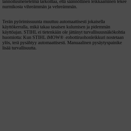
lannoitusmenetelmä tarkoittaa, että säännöllinen leikkaaminen tekee
nurmikosta vihreämmän ja vehreämmän.
Terän pyörimissuunta muuttuu automaattisesti jokaisella
käyttökerralla, mikä takaa tasaisen kulumisen ja pidemmän
käyttöajan. STIHL ei tietenkään ole jättänyt turvallisuusnäkökohtia
huomiotta: Kun STIHL iMOW® -robottiruohonleikkuri nostetaan
ylös, terä pysähtyy automaattisesti. Manuaalinen pysäytyspainike
lisää turvallisuutta.