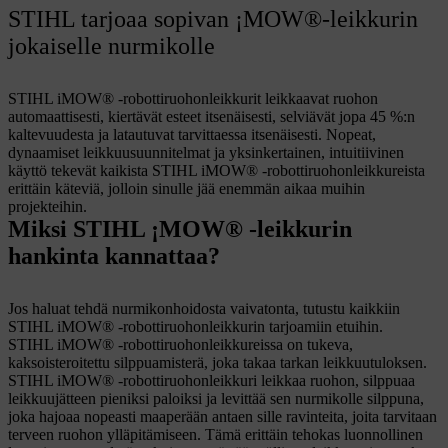
STIHL tarjoaa sopivan ¡MOW®-leikkurin
jokaiselle nurmikolle
STIHL iMOW® -robottiruohonleikkurit leikkaavat ruohon
automaattisesti, kiertävät esteet itsenäisesti, selviävät jopa 45 %:n
kaltevuudesta ja latautuvat tarvittaessa itsenäisesti. Nopeat,
dynaamiset leikkuusuunnitelmat ja yksinkertainen, intuitiivinen
käyttö tekevät kaikista STIHL iMOW® -robottiruohonleikkureista
erittäin käteviä, jolloin sinulle jää enemmän aikaa muihin
projekteihin.
Miksi STIHL ¡MOW® -leikkurin
hankinta kannattaa?
Jos haluat tehdä nurmikonhoidosta vaivatonta, tutustu kaikkiin
STIHL iMOW® -robottiruohonleikkurin tarjoamiin etuihin.
STIHL iMOW® -robottiruohonleikkureissa on tukeva,
kaksoisteroitettu silppuamisterä, joka takaa tarkan leikkuutuloksen.
STIHL iMOW® -robottiruohonleikkuri leikkaa ruohon, silppuaa
leikkuujätteen pieniksi paloiksi ja levittää sen nurmikolle silppuna,
joka hajoaa nopeasti maaperään antaen sille ravinteita, joita tarvitaan
terveen ruohon ylläpitämiseen. Tämä erittäin tehokas luonnollinen