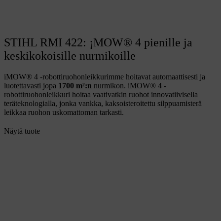
STIHL RMI 422: ¡MOW® 4 pienille ja
keskikokoisille nurmikoille
iMOW® 4 -robottiruohonleikkurimme hoitavat automaattisesti ja
luotettavasti jopa
1
700 m²:n
nurmikon. iMOW® 4 -
robottiruohonleikkuri hoitaa vaativatkin ruohot innovatiivisella
teräteknologialla, jonka vankka, kaksoisteroitettu silppuamisterä
leikkaa ruohon uskomattoman tarkasti.
Näytä tuote