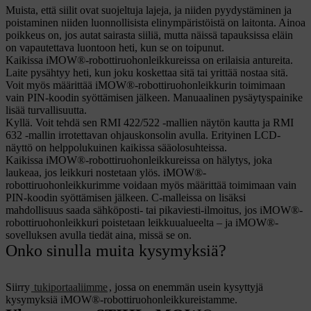
Muista, että siilit ovat suojeltuja lajeja, ja niiden pyydystäminen ja
poistaminen niiden luonnollisista elinympäristöistä on laitonta. Ainoa
poikkeus on, jos autat sairasta siiliä, mutta näissä tapauksissa eläin
on vapautettava luontoon heti, kun se on toipunut.
Kaikissa iMOW®-robottiruohonleikkureissa on erilaisia antureita.
Laite pysähtyy heti, kun joku koskettaa sitä tai yrittää nostaa sitä.
Voit myös määrittää iMOW®-robottiruohonleikkurin toimimaan
vain PIN-koodin syöttämisen jälkeen. Manuaalinen pysäytyspainike
lisää turvallisuutta.
Kyllä. Voit tehdä sen RMI 422/522 -mallien näytön kautta ja RMI
632 -mallin irrotettavan ohjauskonsolin avulla. Erityinen LCD-
näyttö on helppolukuinen kaikissa sääolosuhteissa.
Kaikissa iMOW®-robottiruohonleikkureissa on hälytys, joka
laukeaa, jos leikkuri nostetaan ylös. iMOW®-
robottiruohonleikkurimme voidaan myös määrittää toimimaan vain
PIN-koodin syöttämisen jälkeen. C-malleissa on lisäksi
mahdollisuus saada sähköposti- tai pikaviesti-ilmoitus, jos iMOW®-
robottiruohonleikkuri poistetaan leikkuualueelta – ja iMOW®-
sovelluksen avulla tiedät aina, missä se on.
Onko sinulla muita kysymyksiä?
Siirry
tukiportaaliimme
, jossa on enemmän usein kysyttyjä
kysymyksiä iMOW®-robottiruohonleikkureistamme.