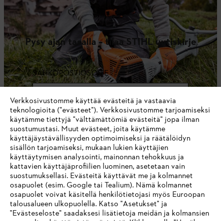
Pysy ajan tasalla – tilaa STIHL uutiskirje
SÄHKÖPOSTIOSOITE
Verkkosivustomme käyttää evästeitä ja vastaavia
teknologioita ("evästeet"). Verkkosivustomme tarjoamiseksi
Lunasta nyt 10 % alennus
käytämme tiettyjä "välttämättömiä evästeitä" jopa ilman
suostumustasi. Muut evästeet, joita käytämme
käyttäjäystävällisyyden optimoimiseksi ja räätälöidyn
sisällön tarjoamiseksi, mukaan lukien käyttäjien
käyttäytymisen analysointi, mainonnan tehokkuus ja
#STIHL
kattavien käyttäjäprofiilien luominen, asetetaan vain
suostumuksellasi. Evästeitä käyttävät me ja kolmannet
osapuolet (esim. Google tai Tealium). Nämä kolmannet
osapuolet voivat käsitellä henkilötietojasi myös Euroopan
talousalueen ulkopuolella. Katso "Asetukset" ja
"Evästeseloste" saadaksesi lisätietoja meidän ja kolmansien