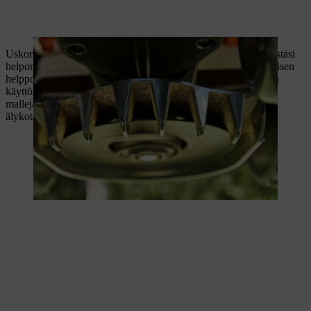
Uskomme, että STIHL iMOW® -leikkurin pitäisi tehdä elämästäsi
helpompaa ja rennompaa. Siksi olemme suunnitelleet sen erityisen
helppokäyttöiseksi. Ohjelmointi on erittäin heppoa intuitiivisen
käyttöliittymän ansiosta – se ei vaadi asiantuntemusta. C-
mallejamme voidaan ohjata myös iMOW®-sovelluksella ja
älykotijärjestelmällä.