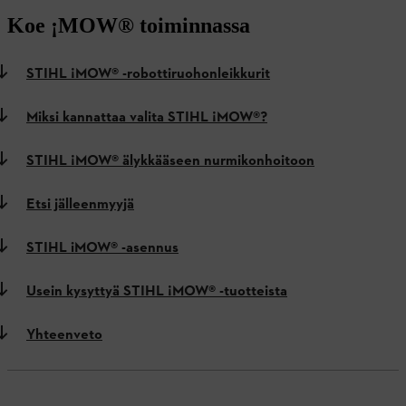
Koe ¡MOW® toiminnassa
STIHL ¡MOW® -robottiruohonleikkurit
Miksi kannattaa valita STIHL ¡MOW®?
STIHL ¡MOW® älykkääseen nurmikonhoitoon
Etsi jälleenmyyjä
STIHL iMOW® -asennus
Usein kysyttyä STIHL ¡MOW® -tuotteista
Yhteenveto