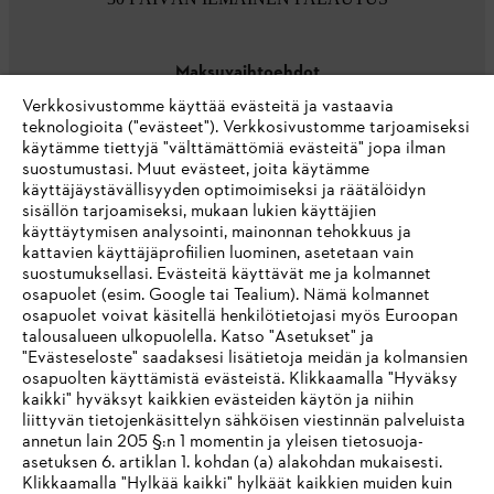
Maksuvaihtoehdot
Verkkosivustomme käyttää evästeitä ja vastaavia
teknologioita ("evästeet"). Verkkosivustomme tarjoamiseksi
käytämme tiettyjä "välttämättömiä evästeitä" jopa ilman
suostumustasi. Muut evästeet, joita käytämme
käyttäjäystävällisyyden optimoimiseksi ja räätälöidyn
sisällön tarjoamiseksi, mukaan lukien käyttäjien
käyttäytymisen analysointi, mainonnan tehokkuus ja
Yritys
kattavien käyttäjäprofiilien luominen, asetetaan vain
suostumuksellasi. Evästeitä käyttävät me ja kolmannet
osapuolet (esim. Google tai Tealium). Nämä kolmannet
osapuolet voivat käsitellä henkilötietojasi myös Euroopan
STIHL FAQ
talousalueen ulkopuolella. Katso "Asetukset" ja
"Evästeseloste" saadaksesi lisätietoja meidän ja kolmansien
osapuolten käyttämistä evästeistä. Klikkaamalla "Hyväksy
kaikki" hyväksyt kaikkien evästeiden käytön ja niihin
IHR BROWSER WIRD NICHT
liittyvän tietojenkäsittelyn sähköisen viestinnän palveluista
Palvelut
annetun lain 205 §:n 1 momentin ja yleisen tietosuoja-
UNTERSTÜTZT
asetuksen 6. artiklan 1. kohdan (a) alakohdan mukaisesti.
Klikkaamalla "Hylkää kaikki" hylkäät kaikkien muiden kuin