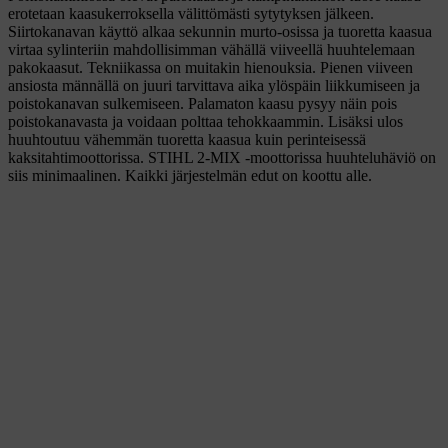
erotetaan kaasukerroksella välittömästi sytytyksen jälkeen.
Siirtokanavan käyttö alkaa sekunnin murto-osissa ja tuoretta kaasua
virtaa sylinteriin mahdollisimman vähällä viiveellä huuhtelemaan
pakokaasut. Tekniikassa on muitakin hienouksia. Pienen viiveen
ansiosta männällä on juuri tarvittava aika ylöspäin liikkumiseen ja
poistokanavan sulkemiseen. Palamaton kaasu pysyy näin pois
poistokanavasta ja voidaan polttaa tehokkaammin. Lisäksi ulos
huuhtoutuu vähemmän tuoretta kaasua kuin perinteisessä
kaksitahtimoottorissa. STIHL 2-MIX -moottorissa huuhteluhäviö on
siis minimaalinen. Kaikki järjestelmän edut on koottu alle.