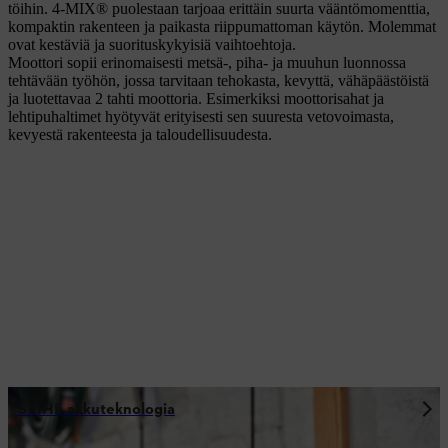
töihin. 4-MIX® puolestaan tarjoaa erittäin suurta vääntömomenttia,
kompaktin rakenteen ja paikasta riippumattoman käytön. Molemmat
ovat kestäviä ja suorituskykyisiä vaihtoehtoja.
Moottori sopii erinomaisesti metsä-, piha- ja muuhun luonnossa
tehtävään työhön, jossa tarvitaan tehokasta, kevyttä, vähäpäästöistä
ja luotettavaa 2 tahti moottoria. Esimerkiksi moottorisahat ja
lehtipuhaltimet hyötyvät erityisesti sen suuresta vetovoimasta,
kevyestä rakenteesta ja taloudellisuudesta.
STIHL akkuteknologia