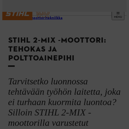
MENU
STIHL moottoritekniikka
STIHL 2-MIX -MOOTTORI:
TEHOKAS JA
POLTTOAINEPIHI
Tarvitsetko luonnossa
tehtävään työhön laitetta, joka
ei turhaan kuormita luontoa?
Silloin STIHL 2-MIX -
moottorilla varustetut