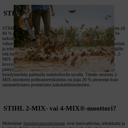
STIHL 2-MIX -moottori: Edut
STIHL 2-MIX -moottorin erottelevan kaasukerrostuksen ansiosta yli
80 % palamattomasta tuoreesta kaasusta ei pääse ympäristöön. Se
tarkoittaa sitä, että ihmiset ja luonto kuormittuvat huomattavasti
vähemmän. Palamaton tuore kaasu koostuu esimerkiksi bentseenistä
ja tolueenista, joista on yhtä vakavaa haittaa sekä laitteen käyttäjälle
että luonnolle. Myönteisen ympäristövaikutuksen ohella STIHL 2-
MIX -moottorilla varustettujen laitteiden hyvä suorituskyky ja
keveys tuo mukanaan vielä yhden edun. Palamatonta bensiiniä
päätyy turhaan luontoon entistä vähemmän. Jokainen tankkaus
hyödynnetään parhaalla mahdollisella tavalla. Tämän ansiosta 2-
MIX-moottorin polttoaineenkulutus on jopa 20 % pienempi kuin
samantehoisten perinteisten kaksitahtimoottorien.
STIHL 2-MIX- vai 4-MIX®-moottori?
Molemmat
lippulaivamoottorimme
ovat innovatiivisia, tehokkaita ja