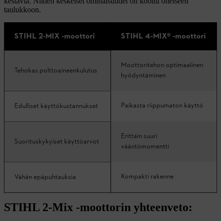
kestäviä. Niiden keskeiset ominaisuudet on koottu oheiseen
taulukkoon.
STIHL 2-MIX -moottori
STIHL 4-MIX® -moottori
Moottoritehon optimaalinen
Tehokas polttoaineenkulutus
hyödyntäminen
Paikasta riippumaton käyttö
Edulliset käyttökustannukset
Erittäin suuri
Suorituskykyiset käyttöarvot
vääntömomentti
Kompakti rakenne
Vähän epäpuhtauksia
STIHL 2-Mix -moottorin yhteenveto: