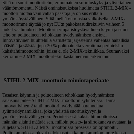
Sillä on suuri moottoriteho, erinomainen suorituskyky ja ylivertainen
vääntömomentti. Näistä ominaisuuksista huolimatta STIHL 2-MIX -
moottori tuottaa vain vähän päästöjä ja on siis erittäin
ympäristöystävällinen. Siitä meillä on mustaa valkoisella. 2-MIX-
moottorimme täyttää jo nyt EU:n pakokaasudirektiivin vaiheen 5
tiukat vaatimukset. Moottorin ympäristöystävällinen käynti ja suuri
teho on polttoaineen tehokkaan hyödyntämisen ansiota.
Innovatiivinen huuhtelulla varustettu järjestelmä vähentää haitallisia
päästöjä ja säästää jopa 20 % polttoainetta verrattuna perinteisiin
kaksitahtimoottoreihin, joissa ei ole 2-MIX-tekniikkaa. Seuraavaksi
kerromme 2-MIX-moottoritekniikasta hieman tarkemmin.
STIHL 2-MIX -moottorin toimintaperiaate
Tasaisen käynnin ja polttoaineen tehokkaan hyödyntämisen
salaisuus piilee STIHL 2-MIX -moottorin sylinterissä. Tämä
innovatiivinen 2 tahti moottori hyödyntää paranneltua
sylinteridynamiikkaa, joka yhdistää suorituskyvyn ja
ympäristöystävällisyyden. Perinteisessä kaksitahtimoottorissa
männän sijainti määrää sen, milloin poisto- ja siirtokanava avataan ja
suljetaan. STIHL 2-MIX -moottorissa prosessia on optimoitu.
Polttokammiossa olevat palokaasut ja kampikammion tuore kaasu