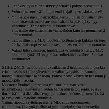
Tehokas: hyvä suorituskyky ja tehokas polttoaineenkulutus
Voimakas: suuri vääntömomentti laajalla kierroslukualueella
Ympäristöystävällinen: polttoaineenkulutusta on vähennetty
huomattavasti, minkä ansiosta haitallisia päästöjä syntyy
vähemmän. Tämä tekee siitä huomattavasti
ympäristöystävällisemmän vaihtoehdon kuin tavanomainen 2
tahti moottori.
Taloudellinen: 2-MIX-moottorin polttoaineen kulutus on jopa
20 % alhaisempi verrattuna tavanomaiseen 2 tahti moottoriin.
Valmis tulevaisuuteen: huuhtelulla varustettu STIHL 2-MIX -
moottori täyttää EU:n pakokaasudirektiivin vaiheen 5 tiukat
vaatimukset.
STIHL 2-MIX -moottori on nykyaikainen 2 tahti moottori, joka käy
erittäin tasaisesti ja on ylivertainen valinta ympäristön kannalta
huuhtelujärjestelmänsä ansiosta. Polttoaineena käytetään bensiinin ja
moottoriöljyn seosta.
Moottorin huuhtelujärjestelmä vähentää huomattavasti
palamattomien hiilivetyjen, kuten bentseenin ja tolueenin, pääsyä
ilmakehään. Lisäksi alhaisempi polttoaineenkulutus pienentää sekä
päästöjä että käyttökustannuksia.
Valinta riippuu käyttötarpeesta. 2-MIX sopii erinomaisesti
tehokkuutta, keveyttä ja alhaista polttoainekulutusta korostaviin