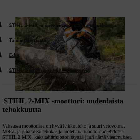
STIHL 2-MIX -moottori: uudenlaista tehokkuutta
Toimintaperiaate
Edut
STIHL 2-MIX- vai 4-MIX®-moottori?
STIHL 2-MIX -moottori: uudenlaista
tehokkuutta
Vahvassa moottorissa on hyvä leikkuuteho ja suuri vetovoima.
Metsä- ja pihatöissä tehokas ja luotettava moottori on ehdoton.
STIHL 2-MIX -kaksitahtimoottori täyttää juuri nämä vaatimukset.