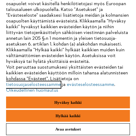
osapuolet voivat käsitellä henkilötietojasi myös Euroopan
STIHL FAQ
talousalueen ulkopuolella. Katso "Asetukset" ja
"Evästeseloste" saadaksesi lisätietoja meidän ja kolmansien
osapuolten käyttämistä evästeistä. Klikkaamalla "Hyväksy
kaikki" hyväksyt kaikkien evästeiden käytön ja niihin
IHR BROWSER WIRD NICHT
liittyvän tietojenkäsittelyn sähköisen viestinnän palveluista
Palvelut
annetun lain 205 §:n 1 momentin ja yleisen tietosuoja-
UNTERSTÜTZT
asetuksen 6. artiklan 1. kohdan (a) alakohdan mukaisesti.
Klikkaamalla "Hylkää kaikki" hylkäät kaikkien muiden kuin
välttämättömien evästeiden käytön. Asetuksissa voit
Sie nutzen einen Browser, den wir noch nicht unterstützen. Für
hyväksyä tai hylätä yksittäisiä evästeitä.
eine optimale Nutzung unserer Seite empfehlen wir Ihnen, zu
Voit peruuttaa suostumuksesi yksittäisten evästeiden tai
Yleiset ehdot
Tietosuojakäytäntö
Impressum
kaikkien evästeiden käyttöön milloin tahansa alatunnisteen
einem der folgenden Browser zu wechseln:
kohdassa "Evästeet". Lisätietoja on
tietosuojaselosteessamme
Evästeet
Takuuehdot
ja
Oikeudelliset tiedot
evästeselosteessamme
.
Oikeudellinen huomautus
Firefox
Chrome
Hyväksy kaikki
Andreas Stihl Oy
Koivupuistontie 10 B
Safari
Edge
01510 Vantaa
Hylkää kaikki
Avaa asetukset