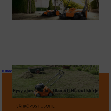
Kunnossapito ja korjaus
Pysy ajan tasalla – tilaa STIHL uutiskirje
SÄHKÖPOSTIOSOITE