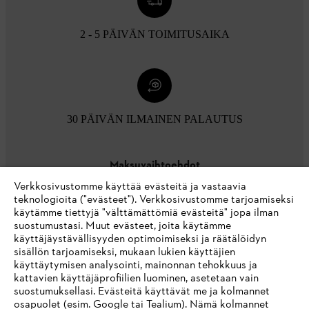
2 - 5 PÄIVÄN TOIMITUSAIKA
30 PÄIVÄN ILMAINEN PALAUTUS
Maksuvaihtoehdot
Verkkosivustomme käyttää evästeitä ja vastaavia
teknologioita ("evästeet"). Verkkosivustomme tarjoamiseksi
käytämme tiettyjä "välttämättömiä evästeitä" jopa ilman
suostumustasi. Muut evästeet, joita käytämme
käyttäjäystävällisyyden optimoimiseksi ja räätälöidyn
sisällön tarjoamiseksi, mukaan lukien käyttäjien
käyttäytymisen analysointi, mainonnan tehokkuus ja
Yritys
kattavien käyttäjäprofiilien luominen, asetetaan vain
suostumuksellasi. Evästeitä käyttävät me ja kolmannet
osapuolet (esim. Google tai Tealium). Nämä kolmannet