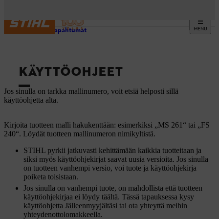
MENU
Tuki ja tapahtumat
KÄYTTÖOHJEET
Jos sinulla on tarkka mallinumero, voit etsiä helposti sillä
käyttöohjetta alta.
Kirjoita tuotteen malli hakukenttään: esimerkiksi „MS 261“ tai „FS
240“. Löydät tuotteen mallinumeron nimikyltistä.
STIHL pyrkii jatkuvasti kehittämään kaikkia tuotteitaan ja
siksi myös käyttöohjekirjat saavat uusia versioita. Jos sinulla
on tuotteen vanhempi versio, voi tuote ja käyttöohjekirja
poiketa toisistaan.
Jos sinulla on vanhempi tuote, on mahdollista että tuotteen
käyttöohjekirjaa ei löydy täältä. Tässä tapauksessa kysy
käyttöohjetta Jälleenmyyjältäsi tai ota yhteyttä meihin
yhteydenottolomakkeella.