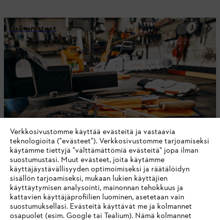
Lisävarusteet
Verkkosivustomme käyttää evästeitä ja vastaavia
teknologioita ("evästeet"). Verkkosivustomme tarjoamiseksi
käytämme tiettyjä "välttämättömiä evästeitä" jopa ilman
suostumustasi. Muut evästeet, joita käytämme
käyttäjäystävällisyyden optimoimiseksi ja räätälöidyn
POLTTO- JA VOITELUAINEET
sisällön tarjoamiseksi, mukaan lukien käyttäjien
käyttäytymisen analysointi, mainonnan tehokkuus ja
kattavien käyttäjäprofiilien luominen, asetetaan vain
suostumuksellasi. Evästeitä käyttävät me ja kolmannet
osapuolet (esim. Google tai Tealium). Nämä kolmannet