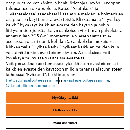
osapuolet voivat käsitellä henkilötietojasi myös Euroopan
talousalueen ulkopuolella. Katso "Asetukset" ja
"Evästeseloste" saadaksesi lisätietoja meidän ja kolmansien
osapuolten käyttämistä evästeistä. Klikkaamalla "Hyväksy
kaikki" hyväksyt kaikkien evästeiden käytön ja niihin
IHR BROWSER WIRD NICHT
liittyvän tietojenkäsittelyn sähköisen viestinnän palveluista
annetun lain 205 §:n 1 momentin ja yleisen tietosuoja-
UNTERSTÜTZT
asetuksen 6. artiklan 1. kohdan (a) alakohdan mukaisesti.
Klikkaamalla "Hylkää kaikki" hylkäät kaikkien muiden kuin
välttämättömien evästeiden käytön. Asetuksissa voit
Sie nutzen einen Browser, den wir noch nicht unterstützen. Für
HENKILÖNSUOJAIMET
hyväksyä tai hylätä yksittäisiä evästeitä.
eine optimale Nutzung unserer Seite empfehlen wir Ihnen, zu
Voit peruuttaa suostumuksesi yksittäisten evästeiden tai
kaikkien evästeiden käyttöön milloin tahansa alatunnisteen
einem der folgenden Browser zu wechseln:
kohdassa "Evästeet". Lisätietoja on
tietosuojaselosteessamme
ja
evästeselosteessamme
.
Oikeudellinen huomautus
Firefox
Chrome
Pysy ajan tasalla – tilaa STIHL uutiskirje
Hyväksy kaikki
Safari
Edge
Hylkää kaikki
SÄHKÖPOSTIOSOITE
Avaa asetukset