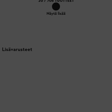
20
/
708
TUOTTEET
Näytä lisää
Lisävarusteet