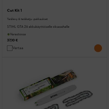
Cut Kit 1
Terälevy & teräketju -pakkaukset
STIHL GTA 26 akkukäyttöiselle oksasahalle
Varastossa
37,10 €
Vertaa