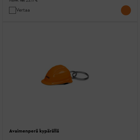
Norm. rek
23,17 €
Vertaa
Avaimenperä kypärällä