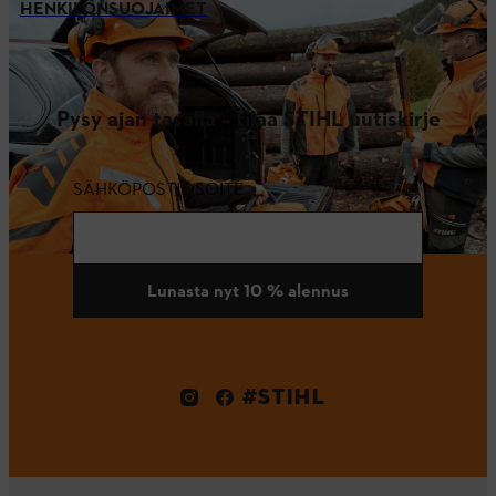
HENKILÖNSUOJAIMET
Pysy ajan tasalla – tilaa STIHL uutiskirje
SÄHKÖPOSTIOSOITE
Lunasta nyt 10 % alennus
#STIHL