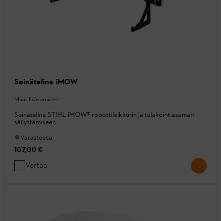
Seinäteline iMOW
Muut lisävarusteet
Seinäteline STIHL iMOW® robottileikkurin ja telakointiaseman
säilyttämiseen
Varastossa
107,00 €
Vertaa