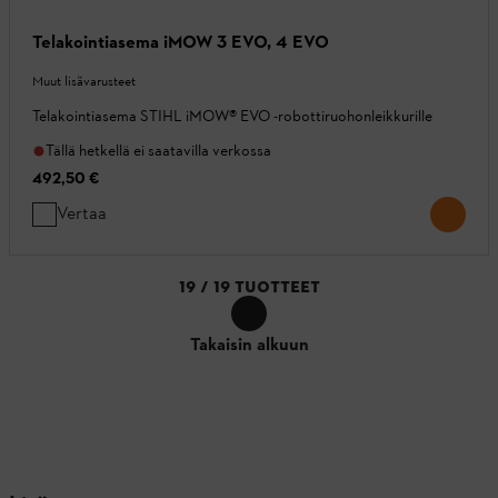
Telakointiasema iMOW 3 EVO, 4 EVO
Muut lisävarusteet
Telakointiasema STIHL iMOW® EVO -robottiruohonleikkurille
Tällä hetkellä ei saatavilla verkossa
492,50 €
Vertaa
19
/
19
TUOTTEET
Takaisin alkuun