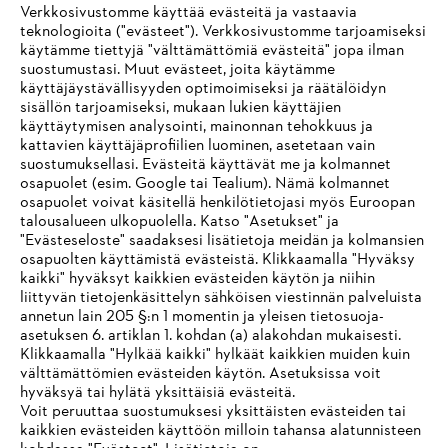
Verkkosivustomme käyttää evästeitä ja vastaavia
teknologioita ("evästeet"). Verkkosivustomme tarjoamiseksi
käytämme tiettyjä "välttämättömiä evästeitä" jopa ilman
suostumustasi. Muut evästeet, joita käytämme
käyttäjäystävällisyyden optimoimiseksi ja räätälöidyn
sisällön tarjoamiseksi, mukaan lukien käyttäjien
käyttäytymisen analysointi, mainonnan tehokkuus ja
Yritys
kattavien käyttäjäprofiilien luominen, asetetaan vain
suostumuksellasi. Evästeitä käyttävät me ja kolmannet
osapuolet (esim. Google tai Tealium). Nämä kolmannet
osapuolet voivat käsitellä henkilötietojasi myös Euroopan
STIHL FAQ
talousalueen ulkopuolella. Katso "Asetukset" ja
"Evästeseloste" saadaksesi lisätietoja meidän ja kolmansien
osapuolten käyttämistä evästeistä. Klikkaamalla "Hyväksy
kaikki" hyväksyt kaikkien evästeiden käytön ja niihin
IHR BROWSER WIRD NICHT
liittyvän tietojenkäsittelyn sähköisen viestinnän palveluista
Palvelut
annetun lain 205 §:n 1 momentin ja yleisen tietosuoja-
UNTERSTÜTZT
asetuksen 6. artiklan 1. kohdan (a) alakohdan mukaisesti.
Klikkaamalla "Hylkää kaikki" hylkäät kaikkien muiden kuin
välttämättömien evästeiden käytön. Asetuksissa voit
Sie nutzen einen Browser, den wir noch nicht unterstützen. Für
hyväksyä tai hylätä yksittäisiä evästeitä.
eine optimale Nutzung unserer Seite empfehlen wir Ihnen, zu
Voit peruuttaa suostumuksesi yksittäisten evästeiden tai
Yleiset ehdot
Tietosuojakäytäntö
Impressum
kaikkien evästeiden käyttöön milloin tahansa alatunnisteen
einem der folgenden Browser zu wechseln: