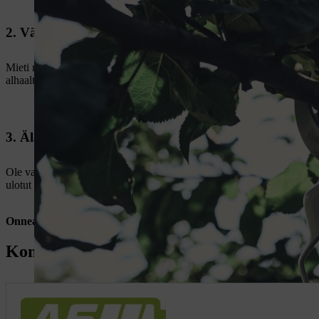
2. Vältä haavoittamasta puuta
Mieti miten sahaat, jotta puuhun ei jää suuria ja hitaasti paranevia ha
alhaalta ja sitten ylhäältä, kunnes leikkuukohdat kohtaavat toisensa.
3. Älä leikkaa liikaa
Ole varovainen, mikäli puuta ei ole leikattu pitkään aikaan, jotta et 
ulotut korkealla kasvaviin oksiin. Sinun ei tarvitse kiivetä korkealle 
Onnea matkaan!
Koneet