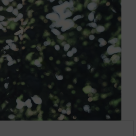
voitu. Aloita leikkaamalla ensin
emmän. Pitkävartisella oksasahalla