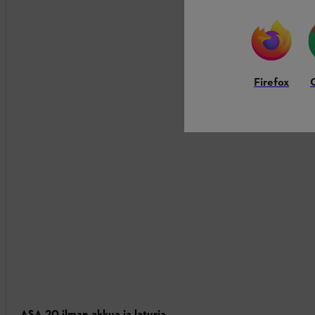
Firefox
ASA 20 ilman akkua ja laturia