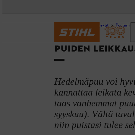
Etusivu
Oppaat ja projektit
Puutarhan
PUIDEN LEIKKAU
Hedelmäpuu voi hyvin
kannattaa leikata ke
taas vanhemmat puut 
syyskuu). Vältä taval
niin puistasi tulee se