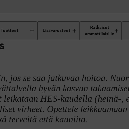
hoito
Puiden leikkaus
Ratkaisut
Tuotteet
Lisävarusteet
ammattilaisille
S
, jos se saa jatkuvaa hoitoa. Nuor
vättalvella hyvän kasvun takaamise
leikataan HES-kaudella (heinä-, e
liset virheet. Opettele leikkaamaan
kä terveitä että kauniita.