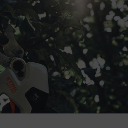
avoja. Varo irrottamasta enempää kuorta kuin on tarpeen, jotta puu ei haa
leikkaa liikaa kerralla. Leikkaa tänä vuonna vain vähän ja ensi vuonna en
puuhun, mistä voisit pudota ja loukkaantua.