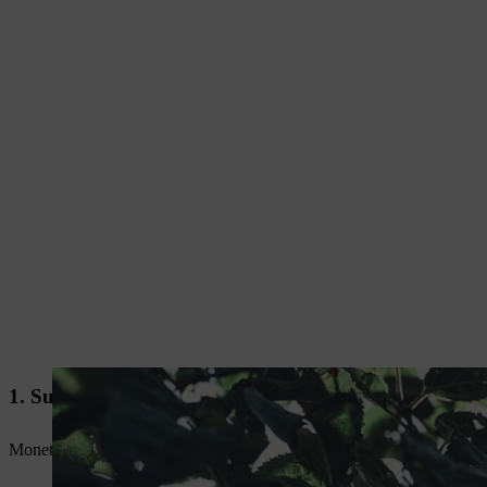
1. Suunnittele työ – säästä oikeat oksat
Monet tekevät virheen säästäessään väärät oksat. Mieti mihin suuntaan ok