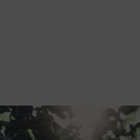
sat kasvavat ja säästä ulospäin kasvavat oksat, jotta säilytetyt oksat sa