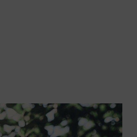
avat riittävästi valoa.