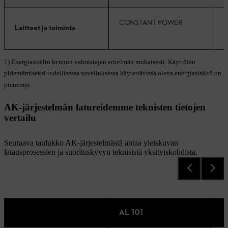
CONSTANT POWER
C
Laitteet ja toiminta
-
-
1) Energiasisältö kennon valmistajan eritelmän mukaisesti. Käyttöiän
pidentämiseksi todellisessa sovelluksessa käytettävissä oleva energiasisältö on
pienempi.
AK-järjestelmän latureidemme teknisten tietojen
vertailu
Seuraava taulukko AK-järjestelmästä antaa yleiskuvan
latausprosessien ja suorituskyvyn teknisistä yksityiskohdista.
AL 101
A