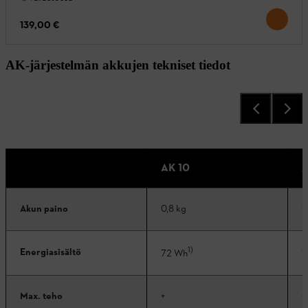
139,00 €
AK-järjestelmän akkujen tekniset tiedot
AK 10
A
Akun paino
0,8 kg
1
1)
Energiasisältö
72 Wh
1
Max. teho
+
+