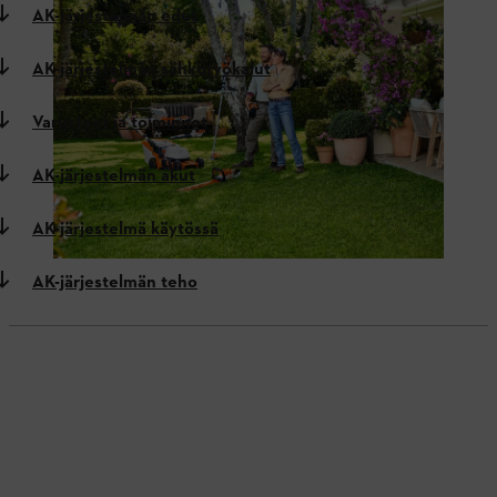
AK-järjestelmän edut
AK-järjestelmän sähkötyökalut
Varusteet ja toiminnot
AK-järjestelmän akut
AK-järjestelmä käytössä
AK-järjestelmän teho