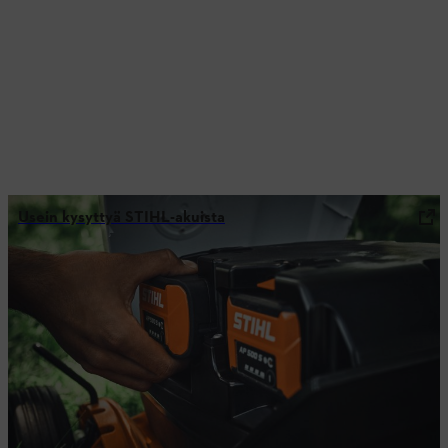
Usein kysyttyä STIHL-akuista