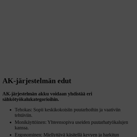
AK-järjestelmän edut
AK-järjestelmän akku voidaan yhdistää eri
sähkötyökalukategorioihin.
Tehokas: Sopii keskikokoisiin puutarhoihin ja vaativiin
tehtäviin.
Monikäyttöinen: Yhteensopiva useiden puutarhatyökalujen
kanssa.
Ergonominen: Miellyttävä käsitellä kevyen ja harkitun