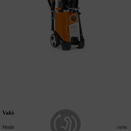
AK-järjestelmän varusteet ja toiminta
Vakioteho akun varaustilasta riippumatta
Muiden akkutyökalumerkkien suorituskyky heikkenee yleensä työn