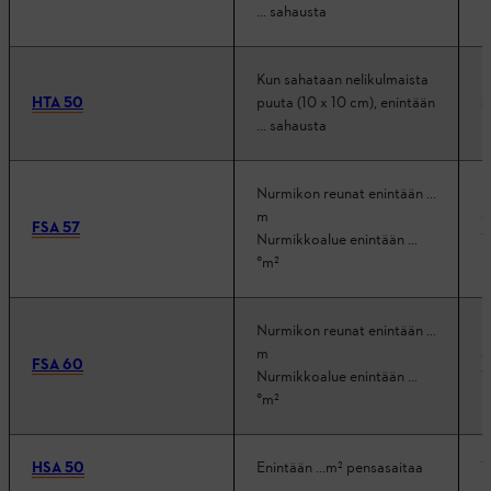
... sahausta
Kun sahataan nelikulmaista
HTA 50
puuta (10 x 10 cm), enintään
8
... sahausta
Nurmikon reunat enintään ...
m
6
FSA 57
Nurmikkoalue enintään …
1
°m²
Nurmikon reunat enintään ...
m
5
FSA 60
Nurmikkoalue enintään …
1
°m²
HSA 50
Enintään ...m² pensasaitaa
1