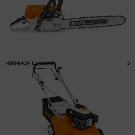
NURMIKON ILMAAJAT