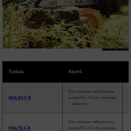
akulla? Alla olevassa taulukossa on esimerkkejä siitä, miten
tehokkaat AK-akut yhdessä AK-järjestelmän sähkötyökalujen
kanssa toimivat päivittäisessä työssä.
Yksityiskohtaiset tiedot löytyvät myös kohdasta
Käyttö- ja
latausajat
.
A
Työkalu
Käyttö
(
Kun sahataan nelikulmaista
MSA 60 C-B
puuta (10 x 10 cm), enintään
6
... sahausta
Kun sahataan nelikulmaista
MSA 70 C-B
puuta (10 x 10 cm), enintään
6