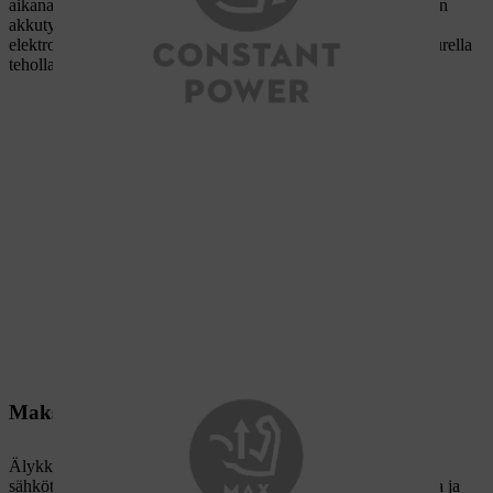
aikana akun purkautuessa. Näin ei ole STIHL AK -järjestelmän
akkutyökaluissa, joissa on vakiotehotoiminto. Älykkään
elektroniikan ansiosta STIHL-sähkötyökalu toimii tasaisen suurella
teholla.
Maksimaalinen suorituskyvyn parannus
Älykkään elektroniikan ansiosta STIHL AK -järjestelmän
sähkötyökalut ja akut kommunikoivat keskenään. Jos laitteessa ja