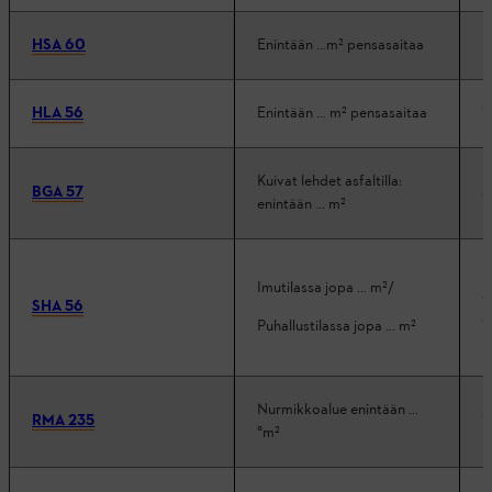
HSA 60
Enintään ...m² pensasaitaa
2
HLA 56
Enintään … m² pensasaitaa
1
Kuivat lehdet asfaltilla:
BGA 57
3
enintään ... m²
Imutilassa jopa ... m²/
3
SHA 56
3
Puhallustilassa jopa ... m²
Nurmikkoalue enintään …
RMA 235
1
°m²