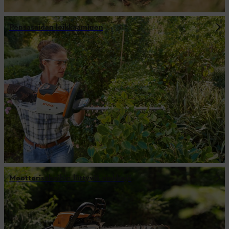
Pensasaidan leikkaaminen
Moottorisahoihin liittyviä vinkkejä
Joustava akkuteho: AK-järjestelmän teho
Kuinka paljon voit tehdä täyteen ladatulla STIHL AK -järjestelmän