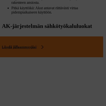
rakenteen ansiosta.
Pitkä käyttöikä: Akut antavat riittävästi virtaa
pidempiaikaiseen käyttöön.
AK-järjestelmän sähkötyökaluluokat
Löydä jälleenmyyjäsi