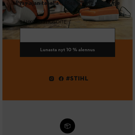
Pysy ajan tasalla – tilaa STIHL uutiskirje
SÄHKÖPOSTIOSOITE
Lunasta nyt 10 % alennus
#STIHL