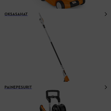
OKSASAHAT
PAINEPESURIT
STIHLin akkutekniikka AK-
järjestelmässä