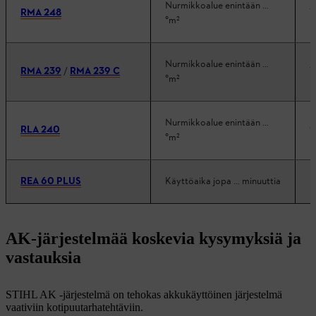
Nurmikkoalue enintään …
RMA 248
1
°m²
Nurmikkoalue enintään …
RMA 239
/
RMA 239 C
1
°m²
Nurmikkoalue enintään …
RLA 240
9
°m²
REA 60 PLUS
Käyttöaika jopa … minuuttia
AK-järjestelmää koskevia kysymyksiä ja
vastauksia
STIHL AK -järjestelmä on tehokas akkukäyttöinen järjestelmä
vaativiin kotipuutarhatehtäviin.