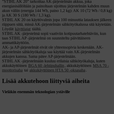
”STIHL AK 20” tarkoittaa AK-järjestelmän akkua, joka
energiasisällöltään ja painoltaan sijoittuu järjestelmän kahden muun
akun väliin (energia 144 Wh, paino 1,2 kg): AK 10 (72 Wh / 0,8 kg)
ja AK 30 S (180 Wh / 1,3 kg).
STIHL AK 20 on käyttövalmis jopa 100 minuuttia latauksen jälkeen
riippuen siitä, missä AK-järjestelmän sähkötyökalussa sitä käytetään.
Löydät
käyttöajat
täältä.
STIHL AK -järjestelmä sopii vaativiin kotipuutarhatehtäviin, kun
taas STIHL AP -järjestelmä on suunniteltu päivittäiseen
ammattikäyttöön.
AK- ja AP-järjestelmät eivät ole yhteensopivia keskenään. AK-
järjestelmän sähkötyökaluja saa käyttää vain AK-järjestelmän
akkujen kanssa. Sama pätee AP-järjestelmään.
STIHL AK -järjestelmään kuuluu erilaisia sähkötyökaluja, kuten
akkukäyttöinen
BGA 60 -lehtipuhallin
, akkukäyttöinen
MSA 70 -
moottorisaha
tai
akkukäyttöinen HTA 50 -oksasaha
.
Lisää akkutehoon liittyviä aiheita
Vieläkin enemmän teknologian ystäville