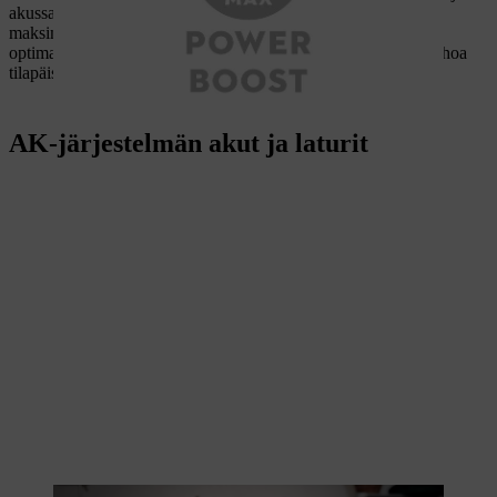
akussa on POWER BOOST -toiminto, akku tuottaa aina
maksimaalisen tehon kulloiseenkin käyttötarkoitukseen. Akun
optimaalisen käyttöiän varmistamiseksi sähkötyökalu säätää tehoa
tilapäisesti, jos käyttö on liian intensiivistä.
AK-järjestelmän akut ja laturit