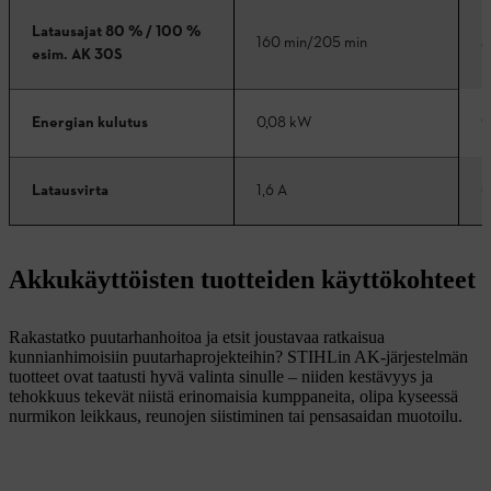
Latausajat 80 % / 100 %
160 min/205 min
3
esim. AK 30S
0
Energian kulutus
0,08 kW
6
Latausvirta
1,6 A
Akkukäyttöisten tuotteiden käyttökohteet
Rakastatko puutarhanhoitoa ja etsit joustavaa ratkaisua
kunnianhimoisiin puutarhaprojekteihin? STIHLin AK-järjestelmän
tuotteet ovat taatusti hyvä valinta sinulle – niiden kestävyys ja
tehokkuus tekevät niistä erinomaisia kumppaneita, olipa kyseessä
nurmikon leikkaus, reunojen siistiminen tai pensasaidan muotoilu.